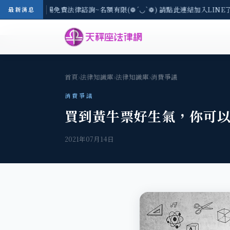
-8/3(一) 現場免費法律諮詢~名額有限(❁´◡`❁) 請點此連結加入LINE
最新消息
首頁
›
法律知識庫
›
法律知識庫
›
消費爭議
消費爭議
買到黃牛票好生氣，你可
2021年07月14日