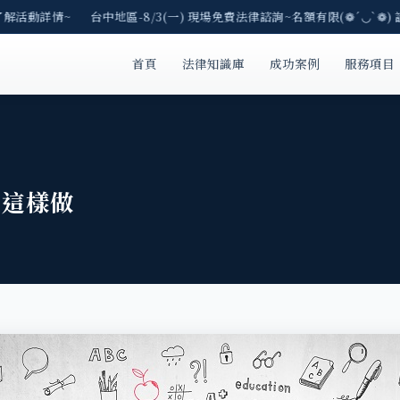
了解活動詳情~ 台中地區-8/3(一) 現場免費法律諮詢~名額有限(❁´◡`❁) 
首頁
法律知識庫
成功案例
服務項目
以這樣做