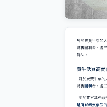
對於賣黃牛票的
轉售圖利者，處
觸法。
黃牛低買高賣
對於賣黃牛票的
轉售
圖利
者，處
至於買方基於罪
是所有轉賣票券