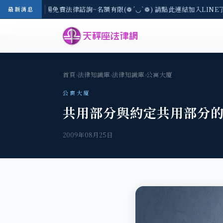
-8/3(一) 現場免費法律諮詢~名額有限(❁´◡`❁) 請點此連結加入LINE
最新消息
首頁
›
法律知識庫
›
法律知識庫
›
公寓大廈
公寓大廈
共用部分與約定共用部分
2009年08月25日