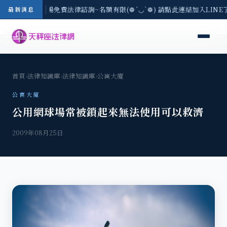
區-8/3(一) 現場免費法律諮詢~名額有限(❁´◡`❁) 請點此連結加入LIN
最新消息
首頁
›
法律知識庫
›
法律知識庫
›
公寓大廈
公寓大廈
公用網球場常被鎖起來無法使用可以救濟
2009年08月25日