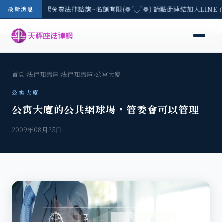
區-8/3(一) 現場免費法律諮詢~名額有限(❁´◡`❁) 請點此連結加入LIN
最新消息
首頁
›
法律知識庫
›
法律知識庫
›
公寓大廈
公寓大廈
公寓大廈的公共網球場，管委會可以管理
2009年08月25日