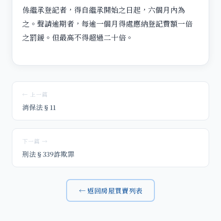
係繼承登記者，得自繼承開始之日起，六個月內為
之。聲請逾期者，每逾一個月得處應納登記費額一倍
之罰鍰。但最高不得超過二十倍。
← 上一篇
消保法§11
下一篇 →
刑法§339詐欺罪
← 返回房屋買賣列表