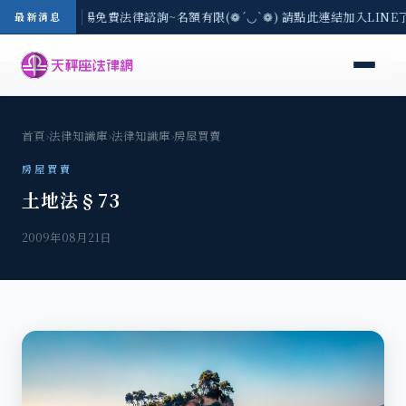
區-8/3(一) 現場免費法律諮詢~名額有限(❁´◡`❁) 請點此連結加入LIN
最新消息
首頁
›
法律知識庫
›
法律知識庫
›
房屋買賣
房屋買賣
土地法§73
2009年08月21日