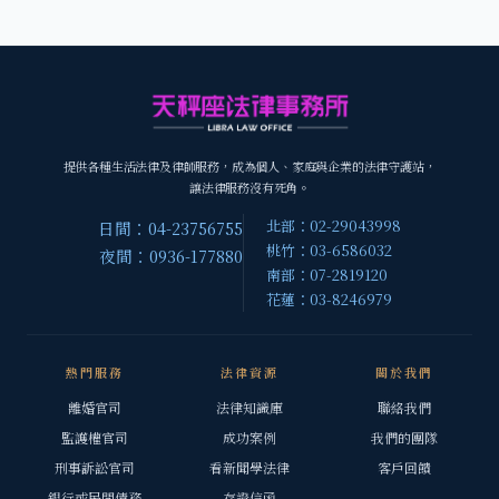
提供各種生活法律及律師服務，成為個人、家庭與企業的法律守護站，
讓法律服務沒有死角。
北部：02-29043998
日間：04-23756755
桃竹：03-6586032
夜間：0936-177880
南部：07-2819120
花蓮：03-8246979
熱門服務
法律資源
關於我們
離婚官司
法律知識庫
聯絡我們
監護權官司
成功案例
我們的團隊
刑事訴訟官司
看新聞學法律
客戶回饋
銀行或民間債務
存證信函