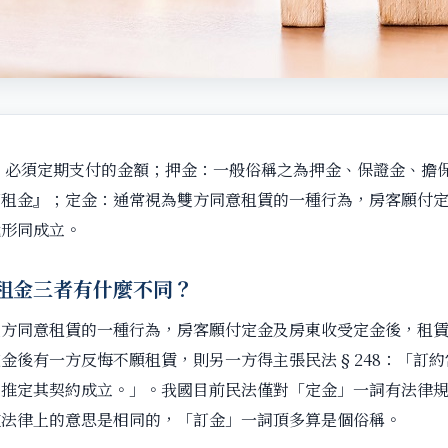
，必須定期支付的金額；押金：一般俗稱之為押金、保證金、擔
押租金』；定金：通常視為雙方同意租賃的一種行為，房客願付
就形同成立。
租金三者有什麼不同？
雙方同意租賃的一種行為，房客願付定金及房東收受定金後，租
金後有一方反悔不願租賃，則另一方得主張民法§248：「訂
，推定其契約成立。」。我國目前民法僅對「定金」一詞有法律
在法律上的意思是相同的，「訂金」一詞頂多算是個俗稱。