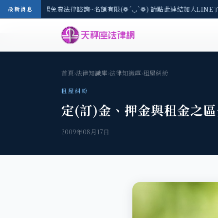
-8/3(一) 現場免費法律諮詢~名額有限(❁´◡`❁) 請點此連結加入LINE
最新消息
首頁
›
法律知識庫
›
法律知識庫
›
租屋糾紛
租屋糾紛
定(訂)金、押金與租金之區
2009年08月17日