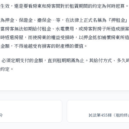
時生效，還是要看房東和房客間對於租賃期間的約定為何時起算
之為押金、保證金、擔保金…等，在法律上正式名稱為『押租金
，當房客無法如期給付租金、水電費用，或房客對房子所造成損
按時返還房屋，而使房東的權益受損時，以押金抵扣補償房東所
之金額，不得逾越受有損害的財產標的價值。
，必須定期支付的金額，直到租期期滿為止。其給付方式、多久
行約定。
分
民法第455條《租約