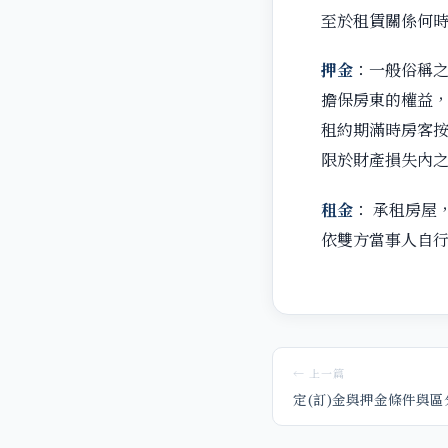
至於租賃關係何
押金
：一般俗稱
擔保房東的權益
租約期滿時房客
限於財產損失內
租金
： 承租房屋
依雙方當事人自
← 上一篇
定(訂)金與押金條件與區