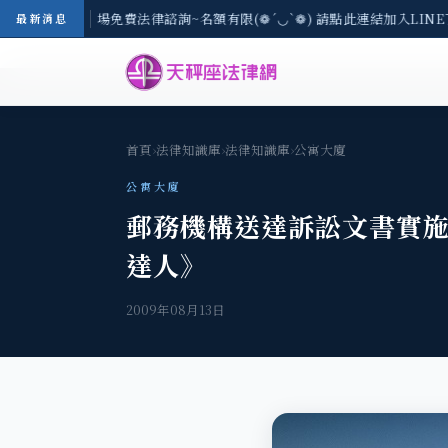
區-8/3(一) 現場免費法律諮詢~名額有限(❁´◡`❁) 請點此連結加入LINE
最新消息
首頁
›
法律知識庫
›
法律知識庫
›
公寓大廈
公寓大廈
郵務機構送達訴訟文書實
達人》
2009年08月13日