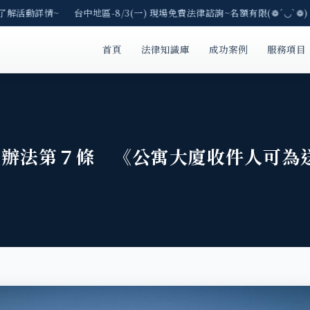
了解活動詳情~ 台中地區-8/3(一) 現場免費法律諮詢~名額有限(❁´◡`❁)
首頁
法律知識庫
成功案例
服務項目
施辦法第７條 《公寓大廈收件人可為