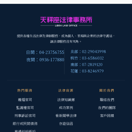
提供各種生活法律及律師服務，成為個人、家庭與企業的法律守護站，
讓法律服務沒有死角。
北部：02-29043998
日間：04-23756755
桃竹：03-6586032
夜間：0936-177880
南部：07-2819120
花蓮：03-8246979
熱門服務
法律資源
關於我們
離婚官司
法律知識庫
聯絡我們
監護權官司
成功案例
我們的團隊
刑事訴訟官司
看新聞學法律
客戶回饋
銀行或民間債務
存證信函
車禍糾紛訴訟