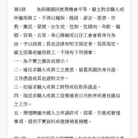
第5條 為保障國民就業機會平等，雇主對求職人或
所僱用員工，不得以種族、階級、語言、思想、宗
教、黨派、籍貫、出生地、性別、性傾向、年齡、婚
姻、容貌、五官、身心障礙或以往工會會員身分為
由，予以歧視；其他法律有明文規定者，從其規定。
雇主招募或僱用員工，不得有下列情事：
一、為不實之廣告或揭示。
二、違反求職人或員工之意思，留置其國民身分證、
工作憑證或其他證明文件。
三、扣留求職人或員工財物或收取保證金。
四、指派求職人或員工從事違背公共秩序或善良風俗
之工作。
五、辦理聘僱外國人之申請許可、招募、引進或管理
事項，提供不實資料或健康檢查檢體。