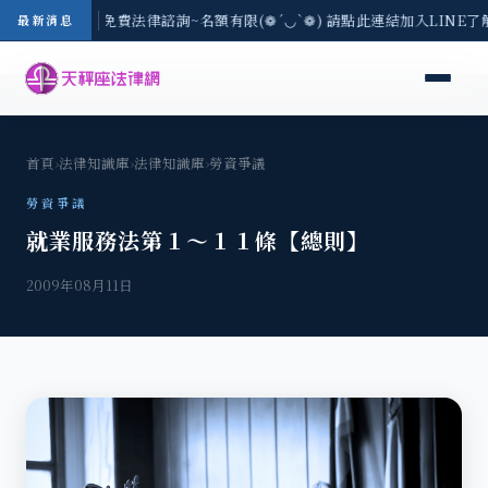
-8/3(一) 現場免費法律諮詢~名額有限(❁´◡`❁) 請點此連結加入LINE了
最新消息
首頁
›
法律知識庫
›
法律知識庫
›
勞資爭議
勞資爭議
就業服務法第１～１１條【總則】
2009年08月11日