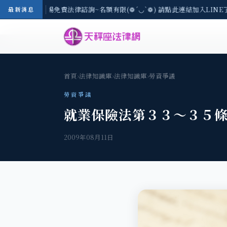
-8/3(一) 現場免費法律諮詢~名額有限(❁´◡`❁) 請點此連結加入LINE
最新消息
首頁
›
法律知識庫
›
法律知識庫
›
勞資爭議
勞資爭議
就業保險法第３３～３５
2009年08月11日