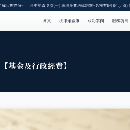
了解活動詳情~ 台中地區-8/3(一) 現場免費法律諮詢~名額有限(❁´◡`❁) 
首頁
法律知識庫
成功案例
服務項目
條【基金及行政經費】