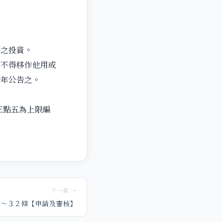
品之投資。
，不得移作他用或
按年公告之。
三點五為上限編
下一篇 →
５～３２條【申請及審核】