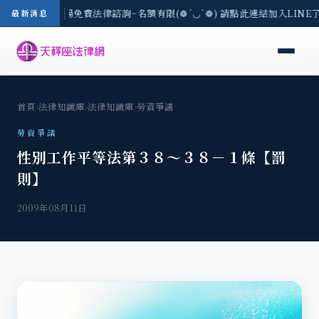
區-8/3(一) 現場免費法律諮詢~名額有限(❁´◡`❁) 請點此連結加入LIN
最新消息
首頁
›
法律知識庫
›
法律知識庫
›
勞資爭議
勞資爭議
性別工作平等法第３８～３８－１條【罰
則】
2009年08月11日