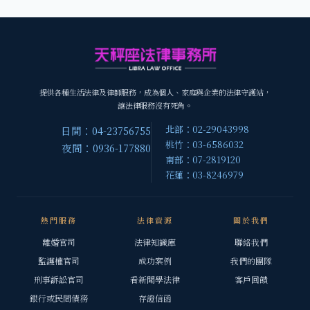
提供各種生活法律及律師服務，成為個人、家庭與企業的法律守護站，
讓法律服務沒有死角。
北部：02-29043998
日間：04-23756755
桃竹：03-6586032
夜間：0936-177880
南部：07-2819120
花蓮：03-8246979
熱門服務
法律資源
關於我們
離婚官司
法律知識庫
聯絡我們
監護權官司
成功案例
我們的團隊
刑事訴訟官司
看新聞學法律
客戶回饋
銀行或民間債務
存證信函