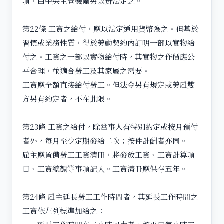
項，由中央主管機關另以辦法定之。
第22條 工資之給付，應以法定通用貨幣為之。但基於
習慣或業務性質，得於勞動契約內訂明一部以實物給
付之。工資之一部以實物給付時，其實物之作價應公
平合理，並適合勞工及其家屬之需要。
工資應全額直接給付勞工。但法令另有規定或勞雇雙
方另有約定者，不在此限。
第23條 工資之給付，除當事人有特別約定或按月預付
者外，每月至少定期發給二次；按件計酬者亦同。
雇主應置備勞工工資清冊，將發放工資、工資計算項
目、工資總額等事項記入。工資清冊應保存五年。
第24條 雇主延長勞工工作時間者，其延長工作時間之
工資依左列標準加給之：