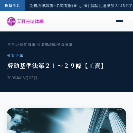
-8/3(一) 現場免費法律諮詢~名額有限(❁´◡`❁) 請點此連結加入LINE
最新消息
首頁
›
法律知識庫
›
法律知識庫
›
勞資爭議
勞資爭議
勞動基準法第２１～２９條【工資】
2009年08月05日