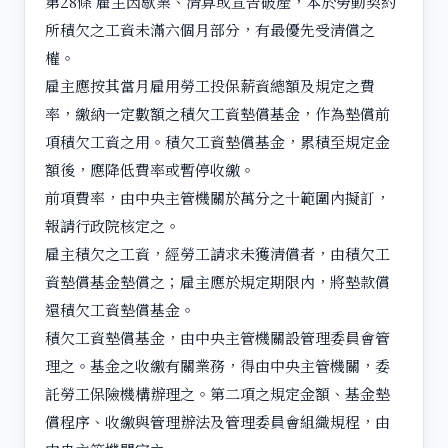
第28條 雇主因歇業、清算或宣告破產，本於勞動契約
所積欠之工資未滿六個月部分，有最優先受清償之
權。
雇主應按其當月雇用勞工投保薪資總額及規定之費
率，繳納一定數額之積欠工資墊償基金，作為墊償前
項積欠工資之用。積欠工資墊償基金，累積至規定金
額後，應降低費率或暫停收繳。
前項費率，由中央主管機關於萬分之十範圍內擬訂，
報請行政院核定之。
雇主積欠之工資，經勞工請求未獲清償者，由積欠工
資墊償基金墊償之；雇主應於規定期限內，將墊款償
還積欠工資墊償基金。
積欠工資墊償基金，由中央主管機關設管理委員會管
理之。基金之收繳有關業務，得由中央主管機關，委
託勞工保險機構辦理之。第二項之規定金額、基金墊
償程序、收繳與管理辦法及管理委員會組織規程，由