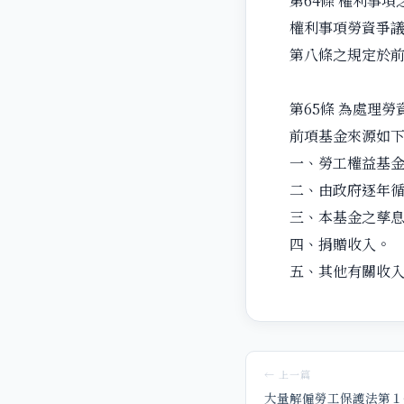
第64條 權利事
權利事項勞資爭
第八條之規定於
第65條 為處理
前項基金來源如
一、勞工權益基
二、由政府逐年
三、本基金之孳
四、捐贈收入。
五、其他有關收
← 上一篇
大量解僱勞工保護法第１