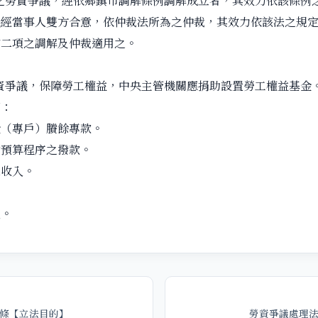
項之勞資爭議，經依鄉鎮市調解條例調解成立者，其效力依該條例
議經當事人雙方合意，依仲裁法所為之仲裁，其效力依該法之規
前二項之調解及仲裁適用之。
勞資爭議，保障勞工權益，中央主管機關應捐助設置勞工權益基金
下：
金（專戶）賸餘專款。
循預算程序之撥款。
息收入。
入。
條【立法目的】
勞資爭議處理