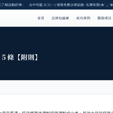
NE了解活動詳情~ 台中地區-8/3(一) 現場免費法律諮詢~名額有限(❁´◡`❁
首頁
法律知識庫
成功案例
服務項目
６５條【附則】