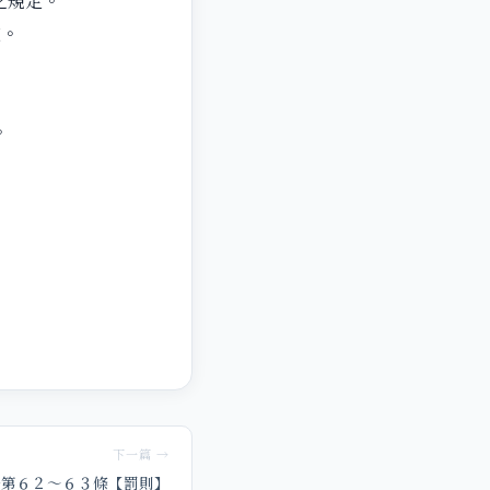
之規定。
定。
。
下一篇 →
法第６２～６３條【罰則】