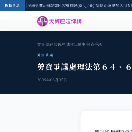
地區-8/3(一) 現場免費法律諮詢~名額有限(❁´◡`❁) 請點此連結加入LI
最新消息
首頁
›
法律知識庫
›
法律知識庫
›
勞資爭議
勞資爭議
勞資爭議處理法第６４、
2009年08月05日