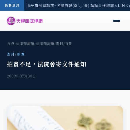
區-8/3(一) 現場免費法律諮詢~名額有限(❁´◡`❁) 請點此連結加入LIN
最新消息
首頁
›
法律知識庫
›
法律知識庫
›
查封/拍賣
查封/拍賣
拍賣不足，法院會寄文件通知
2009年07月30日