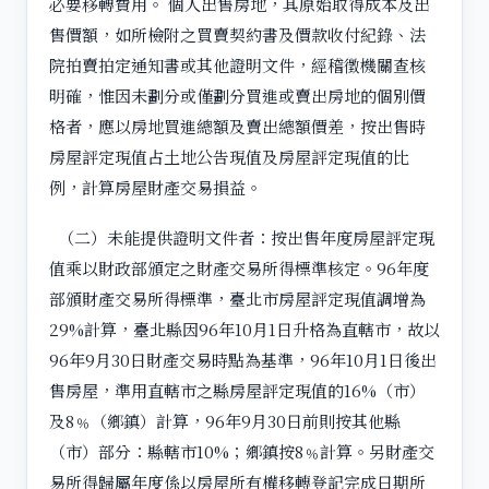
必要移轉費用。 個人出售房地，其原始取得成本及出
售價額，如所檢附之買賣契約書及價款收付紀錄、法
院拍賣拍定通知書或其他證明文件，經稽徵機關查核
明確，惟因未劃分或僅劃分買進或賣出房地的個別價
格者，應以房地買進總額及賣出總額價差，按出售時
房屋評定現值占土地公告現值及房屋評定現值的比
例，計算房屋財產交易損益。
（二）未能提供證明文件者：按出售年度房屋評定現
值乘以財政部頒定之財產交易所得標準核定。96年度
部頒財產交易所得標準，臺北市房屋評定現值調增為
29%計算，臺北縣因96年10月1日升格為直轄市，故以
96年9月30日財產交易時點為基準，96年10月1日後出
售房屋，準用直轄市之縣房屋評定現值的16%（市）
及8﹪（鄉鎮）計算，96年9月30日前則按其他縣
（市）部分：縣轄市10%；鄉鎮按8﹪計算。另財產交
易所得歸屬年度係以房屋所有權移轉登記完成日期所