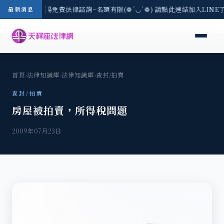
區-8/3(一) 現場免費法律諮詢~名額有限(❁´◡`❁) 請點此連結加入LINE
最新消息
首頁
›
法律知識庫
›
法律知識庫
›
查封/拍賣
查封/拍賣
房屋被拍賣，所得稅問題
2009年07月23日