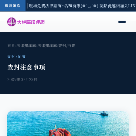
中地區-8/3(一) 現場免費法律諮詢~名額有限(❁´◡`❁) 請點此連結加入LI
最新消息
首頁
›
法律知識庫
›
法律知識庫
›
查封/拍賣
查封/拍賣
查封注意事項
2009年07月23日