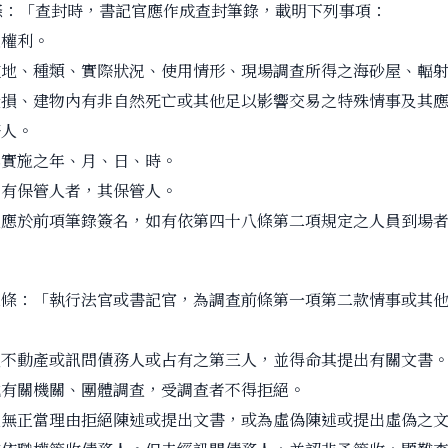
條：「查封時，書記官應作成查封筆錄，載明下列事項：
之權利。
在地、種類、實際狀況、使用情形、現場調查所得之海砂屋、輻
受損、建物內有非自然死亡或其他足以影響交易之特殊情事及其
務人。
其實施之年、月、日、時。
產有保管人者，其保管人。
人應於前項筆錄簽名，如有依第四十八條第二項規定之人員到場
-1條：「執行法官或書記官，為調查前條第一項第二款情事或其
入不動產或訊問債務人或占有之第三人，並得命其提出有關文書
他有關機關、團體調查，受調查者不得拒絕。
人無正當理由拒絕陳述或提出文書，或為虛偽陳述或提出虛偽之