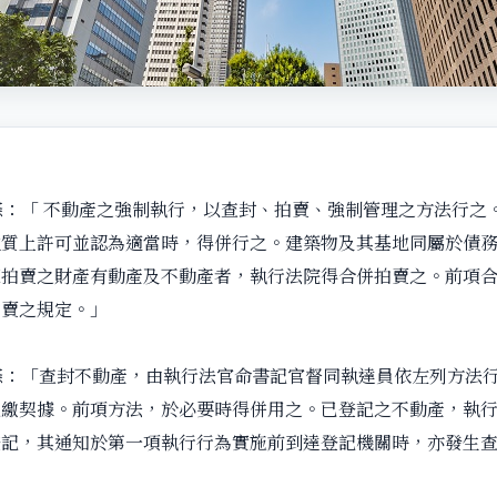
條：「 不動產之強制執行，以查封、拍賣、強制管理之方法行之
性質上許可並認為適當時，得併行之。建築物及其基地同屬於債
應拍賣之財產有動產及不動產者，執行法院得合併拍賣之。前項
拍賣之規定。」
條：「查封不動產，由執行法官命書記官督同執達員依左列方法
追繳契據。前項方法，於必要時得併用之。已登記之不動產，執
登記，其通知於第一項執行行為實施前到達登記機關時，亦發生