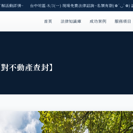
了解活動詳情~ 台中地區-8/3(一) 現場免費法律諮詢~名額有限(❁´◡`❁) 
首頁
法律知識庫
成功案例
服務項目
【對不動產查封】