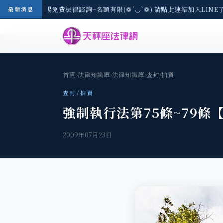
-8/3(一) 現場免費法律諮詢~名額有限(❁´◡`❁) 請點此連結加入LINE
最新消息
首頁
›
法律知識庫
›
法律知識庫
›
查封/拍賣
查封/拍賣
強制執行法第75條~79條
2009年07月23日