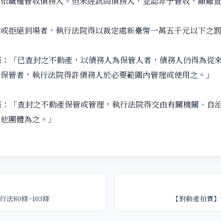
或依職權管收債務人。但未經訊問債務人，並認非予管收，顯難
形或拒絕到場者，執行法院得以裁定處新臺幣一萬五千元以下之
條：「已查封之不動產，以債務人為保管人者，債務人仍得為從
人保管者，執行法院得許債務人於必要範圍內管理或使用之。」
條：「查封之不動產保管或管理，執行法院得交由有關機關、自
其他團體為之。」
法80條~103條
【對動產拍賣】