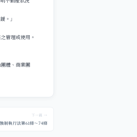
查明不動產狀況
罰鍰。」
來之管理或使用。
治團體、商業團
下一篇 →
強制執行法第61條～74條