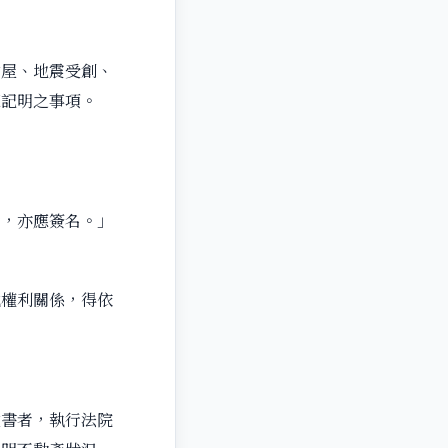
射屋、地震受創、
應記明之事項。
者，亦應簽名。」
他權利關係，得依
。
文書者，執行法院