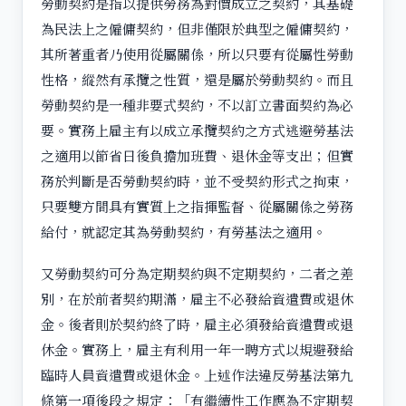
勞動契約是指以提供勞務為對價成立之契約，其基礎
為民法上之僱傭契約，但非僅限於典型之僱傭契約，
其所著重者乃使用從屬關係，所以只要有從屬性勞動
性格，縱然有承攬之性質，還是屬於勞動契約。而且
勞動契約是一種非要式契約，不以訂立書面契約為必
要。實務上雇主有以成立承攬契約之方式逃避勞基法
之適用以節省日後負擔加班費、退休金等支出；但實
務於判斷是否勞動契約時，並不受契約形式之拘束，
只要雙方間具有實質上之指揮監督、從屬關係之勞務
給付，就認定其為勞動契約，有勞基法之適用。
又勞動契約可分為定期契約與不定期契約，二者之差
別，在於前者契約期滿，雇主不必發給資遣費或退休
金。後者則於契約終了時，雇主必須發給資遣費或退
休金。實務上，雇主有利用一年一聘方式以規避發給
臨時人員資遣費或退休金。上述作法違反勞基法第九
條第一項後段之規定：「有繼續性工作應為不定期契