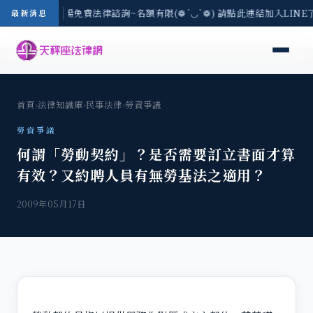
區-8/3(一) 現場免費法律諮詢~名額有限(❁´◡`❁) 請點此連結加入LIN
最新消息
首頁
›
法律知識庫
›
民事法律
›
勞資爭議
勞資爭議
何謂「勞動契約」？是否需要訂立書面才算
有效？又約聘人員有無勞基法之適用？
2009年05月17日