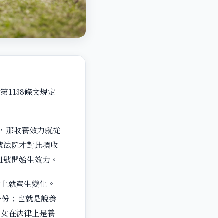
1138條文規定
起，那收養效力就從
1號法院才對此項收
月1號開始生效力。
律上就產生變化。
身份；也就是說養
子女在法律上是養