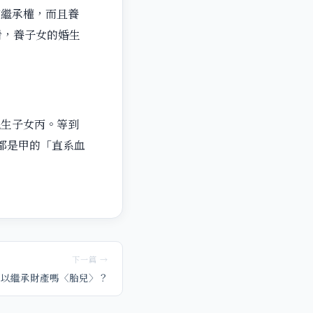
有繼承權，而且養
看，養子女的婚生
親生子女丙。等到
都是甲的「直系血
下一篇 →
可以繼承財產嗎〈胎兒〉？