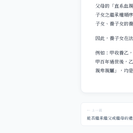
父母的「直系血
子女之繼承權順序
子女、養子女的
因此，養子女在
例如：甲收養乙
甲百年過世後，乙
親卑親屬」，均
← 上一篇
能否繼承繼父或繼母的遺