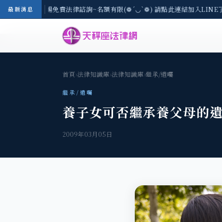
-8/3(一) 現場免費法律諮詢~名額有限(❁´◡`❁) 請點此連結加入LINE
最新消息
首頁
›
法律知識庫
›
法律知識庫
›
繼承/遺囑
繼承/遺囑
養子女可否繼承養父母的
2009年03月05日