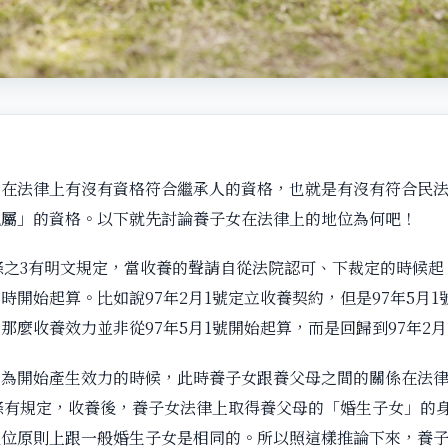
在法律上有沒有資格符合繼承人的資格，也就是有沒有符合民法第
親屬」的資格。以下就先討論養子女在法律上的地位為何吧！
9條之3有明文規定，當收養的聲請自從法院認可、下裁定的時候
時開始起算。比如說97年2月1號定立收養契約，但是97年5月
那麼收養效力並非從97年5月1號開始起算，而是回歸到97年2
行為開始產生效力的時候，此時養子女跟養父母之間的關係在法
7條有規定，收養後，養子女法律上取得養父母的「婚生子女」的
地位原則上跟一般婚生子女是相同的。所以照這樣推論下來，養