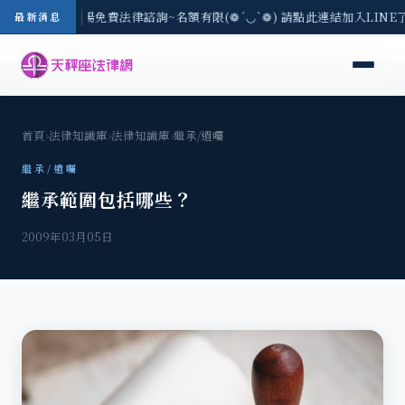
區-8/3(一) 現場免費法律諮詢~名額有限(❁´◡`❁) 請點此連結加入LIN
最新消息
首頁
›
法律知識庫
›
法律知識庫
›
繼承/遺囑
繼承/遺囑
繼承範圍包括哪些？
2009年03月05日