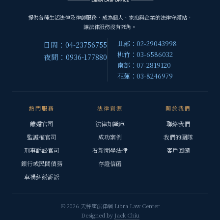
提供各種生活法律及律師服務，成為個人、家庭與企業的法律守護站，
讓法律服務沒有死角。
北部：02-29043998
日間：04-23756755
桃竹：03-6586032
夜間：0936-177880
南部：07-2819120
花蓮：03-8246979
熱門服務
法律資源
關於我們
離婚官司
法律知識庫
聯絡我們
監護權官司
成功案例
我們的團隊
刑事訴訟官司
看新聞學法律
客戶回饋
銀行或民間債務
存證信函
車禍糾紛訴訟
© 2026 天秤座法律網 Libra Law Center
Designed by
Jack Chiu