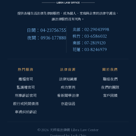
提供各種生活法律及律師服務，成為個人、家庭與企業的法律守護站，
讓法律服務沒有死角。
北部：02-29043998
日間：04-23756755
桃竹：03-6586032
夜間：0936-177880
南部：07-2819120
花蓮：03-8246979
熱門服務
法律資源
關於我們
離婚官司
法律知識庫
聯絡我們
監護權官司
成功案例
我們的團隊
刑事訴訟官司
看新聞學法律
客戶回饋
銀行或民間債務
存證信函
車禍糾紛訴訟
© 2026 天秤座法律網 Libra Law Center
Designed by
Jack Chiu