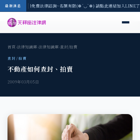
區-8/3(一) 現場免費法律諮詢~名額有限(❁´◡`❁) 請點此連結加入LINE
最新消息
首頁
›
法律知識庫
›
法律知識庫
›
查封/拍賣
查封/拍賣
不動產如何查封、拍賣
2009年03月05日