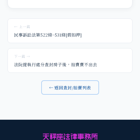
← 上一篇
民事訴訟法第522條~531條[假扣押]
下一篇 →
法院提執行處分查封房子後，拍賣賣不出去
← 返回查封/拍賣列表