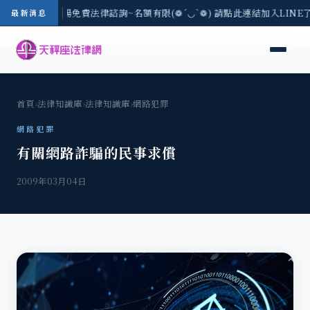
區-8/3(一) 現場免費法律諮詢~名額有限(❁´◡`❁) 請點此連結加入LIN
最新消息
首頁
›
法律知識庫
›
法律知識庫
›
網路犯罪
網路犯罪
有關網路詐騙的民事求償
2009年03月04日