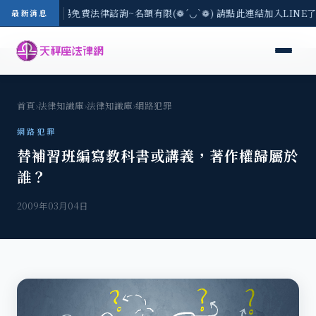
區-8/3(一) 現場免費法律諮詢~名額有限(❁´◡`❁) 請點此連結加入LINE
最新消息
首頁
›
法律知識庫
›
法律知識庫
›
網路犯罪
網路犯罪
替補習班編寫教科書或講義，著作權歸屬於
誰？
2009年03月04日