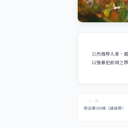
公然侮辱人者，
以強暴犯前項之
← 上一篇
刑法第310條《誹謗罪》