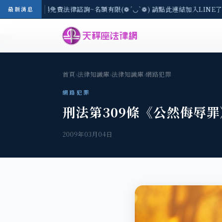
-8/3(一) 現場免費法律諮詢~名額有限(❁´◡`❁) 請點此連結加入LINE了
最新消息
首頁
›
法律知識庫
›
法律知識庫
›
網路犯罪
網路犯罪
刑法第309條《公然侮辱罪
2009年03月04日