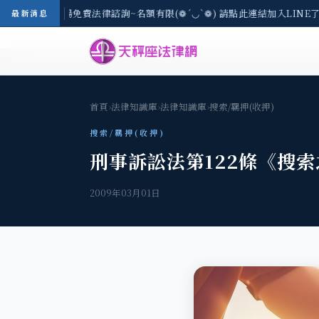
-8/3(一) 現場免費法律諮詢~名額有限(❁´◡`❁) 請點此連結加入LINE
最新消息
首頁
›
法律知識庫
›
法律知識庫
›
搜索/羈押(收押)
搜索/羈押(收押)
刑事訴訟法第122條《搜
2009年03月01日