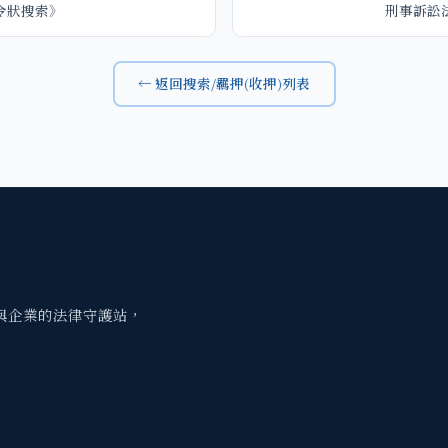
令狀搜索》
刑事訴訟
← 返回搜索/羈押(收押)列表
與企業的法律守護站，