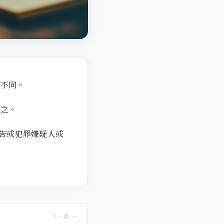
檻不同。
索之。
告或犯罪嫌疑人或
下一篇 →