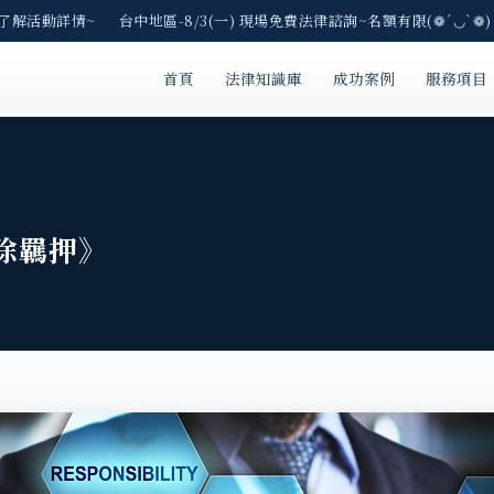
了解活動詳情~ 台中地區-8/3(一) 現場免費法律諮詢~名額有限(❁´◡`❁)
首頁
法律知識庫
成功案例
服務項目
免除羈押》