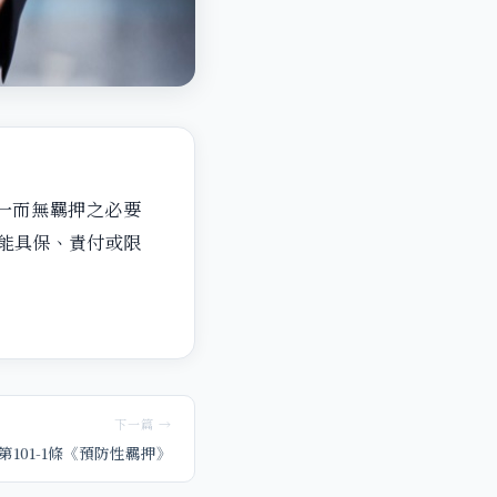
形之一而無羈押之必要
不能具保、責付或限
下一篇 →
101-1條《預防性羈押》