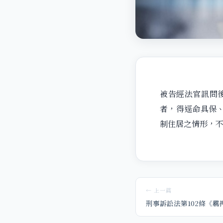
被告經法官訊問後，
者，得逕命具保、
制住居之情形，
← 上一篇
刑事訴訟法第102條《羈