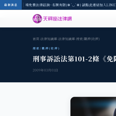
區-8/3(一) 現場免費法律諮詢~名額有限(❁´◡`❁) 請點此連結加入LINE
最新消息
首頁
›
法律知識庫
›
法律知識庫
›
搜索/羈押(收押)
搜索/羈押(收押)
刑事訴訟法第101-2條《
2009年03月01日