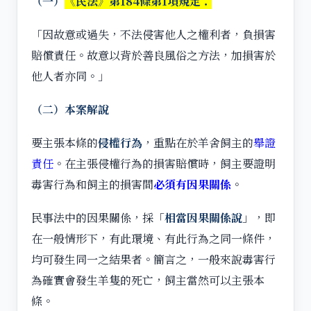
（一）
《民法》第184條第1項規定：
「因故意或過失，不法侵害他人之權利者，負損害
賠償責任。故意以背於善良風俗之方法，加損害於
他人者亦同。」
（二）本案解說
要主張本條的
侵權行為
，重點在於羊舍飼主的
舉證
責任
。在主張侵權行為的損害賠償時，飼主要證明
毒害行為和飼主的損害間
必須有因果關係
。
民事法中的因果關係，採「
相當因果關係說
」，即
在一般情形下，有此環境、有此行為之同一條件，
均可發生同一之結果者。簡言之，一般來說毒害行
為確實會發生羊隻的死亡，飼主當然可以主張本
條。