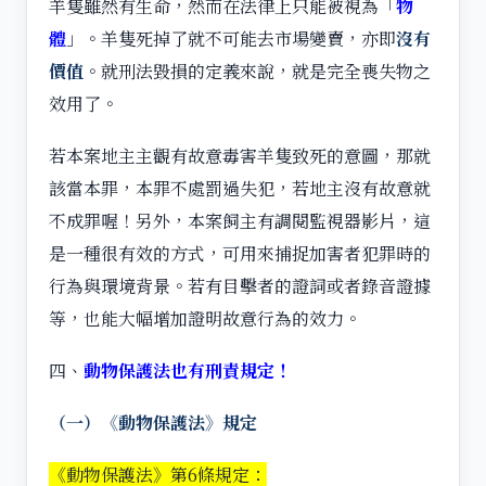
羊隻雖然有生命，然而在法律上只能被視為「
物
體
」。羊隻死掉了就不可能去市場變賣，亦即
沒有
價值
。就刑法毀損的定義來說，就是完全喪失物之
效用了。
若本案地主主觀有故意毒害羊隻致死的意圖，那就
該當本罪，本罪不處罰過失犯，若地主沒有故意就
不成罪喔！另外，本案飼主有調閱監視器影片，這
是一種很有效的方式，可用來捕捉加害者犯罪時的
行為與環境背景。若有目擊者的證詞或者錄音證據
等，也能大幅增加證明故意行為的效力。
四、
動物保護法也有刑責規定！
（一）《動物保護法》規定
《動物保護法》第6條規定：