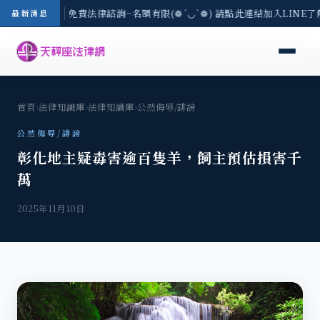
-8/3(一) 現場免費法律諮詢~名額有限(❁´◡`❁) 請點此連結加入LINE了
最新消息
首頁
›
法律知識庫
›
法律知識庫
›
公然侮辱/誹謗
公然侮辱/誹謗
彰化地主疑毒害逾百隻羊，飼主預估損害千
萬
2025年11月10日