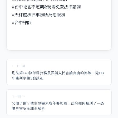
#台中地區不定期&現場免費法律諮詢
#天秤座法律事務所為您服務
#台中律師
← 上一篇
刑法第140條侮辱公務員罪與人民言論自由的界線－從113
年憲判字第5號談起
下一篇 →
父債子償？債主恐嚇未成年要加重！法院如何量刑？－恐
嚇危害安全罪全解析