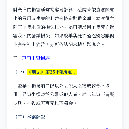
財產上的損害通常較容易計算，法院會依據實際支
出的費用或喪失的利益來核定賠償金額。本案飼主
除了羊隻本身的損失以外，還可請求因羊隻死亡影
響收入的營業損失，如果說羊隻死亡過程殘忍讓飼
主有精神上痛苦，亦可依法請求精神慰撫金。
三、
刑事上毀損罪
（一）
《刑法》第354條規定：
「毀棄、損壞前二條以外之他人之物或致令不堪
用，足以生損害於公眾或他人者，處二年以下有期
徒刑、拘役或五百元以下罰金。」
（二）本案解說