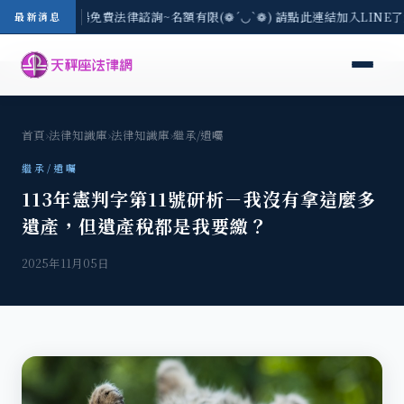
-8/3(一) 現場免費法律諮詢~名額有限(❁´◡`❁) 請點此連結加入LINE
最新消息
首頁
›
法律知識庫
›
法律知識庫
›
繼承/遺囑
繼承/遺囑
113年憲判字第11號研析－我沒有拿這麼多
遺產，但遺產稅都是我要繳？
2025年11月05日