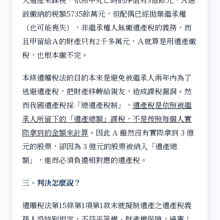
該繳納的税額5735餘萬元，但配偶已經拋棄繼承權
（也可能喪失），非繼承權人無繳遺產稅的義務，而
且甲留給Ａ的財產只有2千多萬元，Ａ就算是用遺產繳
稅，也根本繳不完。
本條遺贈稅法的目的本來是避免被繼承人兩年內為了
逃避遺產稅，把財產移轉給親友，造成課稅漏洞。然
而我國遺產稅採「總遺產稅制」，
遺產稅是依照被繼
承人所留下的「遺產總額」課稅，不是按照每個人實
際拿到的金額來計算
。因此 A 雖然沒有實際拿到 3 億
元的股票，卻因為 3 億元的股票被納入「遺產總
額」，進而必須負擔相對應的遺產稅。
三、判決怎麼說？
遺贈稅法第15條第1項第1款未就擬制遺產之遺產稅義
務人設特別規定，不符平等權、財產權保障，違憲！