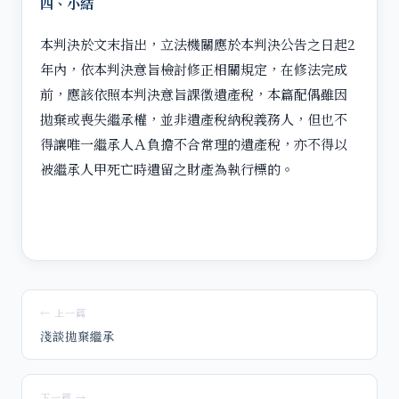
四、小結
本判決於文末指出，立法機關應於本判決公告之日起2
年內，依本判決意旨檢討修正相關規定，在修法完成
前，應該依照本判決意旨課徵遺產稅，本篇配偶雖因
拋棄或喪失繼承權，並非遺產稅納稅義務人，但也不
得讓唯一繼承人Ａ負擔不合常理的遺產稅，亦不得以
被繼承人甲死亡時遺留之財產為執行標的。
← 上一篇
淺談拋棄繼承
下一篇 →