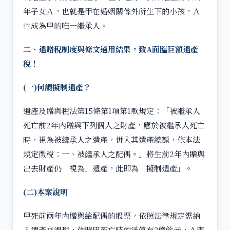
年子女Ａ，也就是甲在婚姻關係外所生下的小孩，Ａ
也成為甲的唯一繼承人。
二、遺贈稅制度與條文適用結果，致A面臨巨額遺產
稅！
(一)何謂擬制遺產？
遺產及贈與稅法第15條第1項第1款規定：「被繼承人
死亡前2年內贈與下列個人之財產，應於被繼承人死亡
時，視為被繼承人之遺產，併入其遺產總額，依本法
規定徵稅：一、被繼承人之配偶。」將生前2年內贈與
出去財產仍「視為」遺產，此即為「擬制遺產」。
(二)本案說明
甲死前兩年內贈與給配偶的股票，依照法律規定需納
入遺產來課稅，依照甲死亡時的淨值有3億餘元，Ａ應