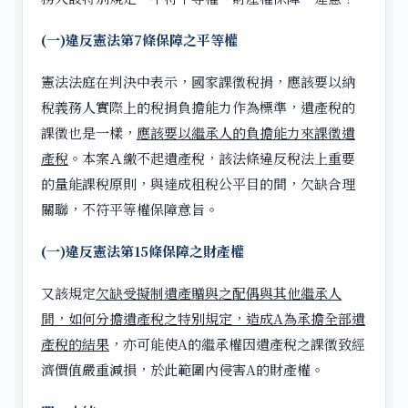
(一)違反憲法第7條保障之平等權
憲法法庭在判決中表示，國家課徵稅捐，應該要以納
稅義務人實際上的稅捐負擔能力作為標準，遺產稅的
課徵也是一樣，
應該要以繼承人的負擔能力來課徵遺
產稅
。本案Ａ繳不起遺產稅，該法條違反稅法上重要
的量能課稅原則，與達成租稅公平目的間，欠缺合理
關聯，不符平等權保障意旨。
(一)違反憲法第15條保障之財產權
又該規定
欠缺受擬制遺產贈與之配偶與其他繼承人
間，如何分擔遺產稅之特別規定，造成A為承擔全部遺
產稅的結果
，亦可能使A的繼承權因遺產稅之課徵致經
濟價值嚴重減損，於此範圍內侵害A的財產權。