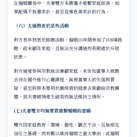
在婚姻關係中，夫妻雙方本應攜手維繫家庭經濟，如
果配偶不負擔家計，甚至從事危害家計的行為。
（六）太過熱衷於某些活動
對方長年熱衷於路跑活動，婚姻10年間參加了108場路
跑，疏未顧及家庭，且無法充分溝通而長期處於分居
狀態。
對方過度參與宗教無法兼顧家庭，未告知當事人就跑
去待在國外進行心靈課程，無視當事人的失落與質
疑，甚至將原本要用於繳房貸的錢拿去貢獻給宗教團
體，致夫妻感情產生破裂而無法維持之情形。
(七)夫妻雙方均無實質維繫婚姻的意願
雙方因家庭教育、環境、個性、觀念不合，且無相互
信任之基礎，而有難以維持婚姻之重大事由，此婚姻