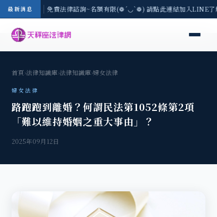
-8/3(一) 現場免費法律諮詢~名額有限(❁´◡`❁) 請點此連結加入LINE
最新消息
首頁
›
法律知識庫
›
法律知識庫
›
婦女法律
婦女法律
路跑跑到離婚？何謂民法第1052條第2項
「難以維持婚姻之重大事由」？
2025年09月12日