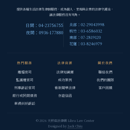
提供各種生活法律及律師服務，成為個人、家庭與企業的法律守護站，
讓法律服務沒有死角。
北部：02-29043998
日間：04-23756755
桃竹：03-6586032
夜間：0936-177880
南部：07-2819120
花蓮：03-8246979
熱門服務
法律資源
關於我們
離婚官司
法律知識庫
聯絡我們
監護權官司
成功案例
我們的團隊
刑事訴訟官司
看新聞學法律
客戶回饋
銀行或民間債務
存證信函
車禍糾紛訴訟
© 2026 天秤座法律網 Libra Law Center
Designed by
Jack Chiu