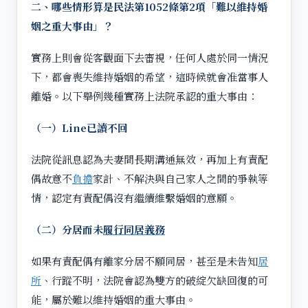
二、
哪些情形算是民法第1052條第2項「難以維持婚
姻之重大事由」？
實務上則會從客觀面下去審視，任何人處於同一情況
下，都會喪失維持婚姻的希望，這時候就會准當事人
離婚。以下舉例幾種實務上法院承認的重大事由：
（一）Line已讀不回
法院從訊息認為夫妻間長期溝通無效，再加上有責配
偶故意不
負擔
家計、不解決與自己家人之間的爭執等
情，認定有責配偶沒有繼續維繫婚姻的意願。
（二）分居而未
履行同居義務
如果有責配偶有離家分居不願同居，甚至是未告知
居
所
、行蹤不明，法院會認為雙方的破綻欠缺回復的可
能，屬於難以維持婚姻的重大事由。