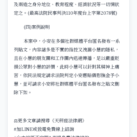
及兩造之身分地位、教育程度、經濟狀況等一切情狀
定之。(最高法院民事判決110年度台上字第2078號)
(四)案例說明
本案中，小安在多個社群媒體平台匿名發布一系
列貼文，內容諸多是不實的指控又洩漏小慧的隱私，
且在小慧的朋友圈和工作圈內迅速傳播，足以嚴重貶
損公眾對小慧的評價，此時小慧可以針對其精神上痛
苦，依民法規定請求法院判定小安應賠償慰撫金予小
慧，並可請求小安將社群媒體平台匿名發布之貼文刪
除下架。
⚖️更多文章請搜尋《天秤座法律網》
#加LINE或致電免費線上諮詢