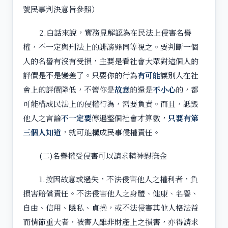
號民事判決意旨參照）
2.白話來說，實務見解認為在民法上侵害名譽
權，不一定與刑法上的誹謗罪同等視之。要判斷一個
人的名譽有沒有受損，主要是看社會大眾對這個人的
評價是不是變差了。只要你的行為
有可能
讓別人在社
會上的評價降低，不管你是
故意
的還是
不小心
的，都
可能構成民法上的侵權行為，需要負責。而且，詆毀
他人之言論
不一定要
傳遍整個社會才算數，
只要有第
三個人知道
，就可能構成民事侵權責任。
(二)名譽權受侵害可以請求精神慰撫金
1.按因故意或過失，不法侵害他人之權利者，負
損害賠償責任。不法侵害他人之身體、健康、名譽、
自由、信用、隱私、貞操，或不法侵害其他人格法益
而情節重大者，被害人雖非財產上之損害，亦得請求