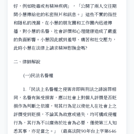
好，例如吸毒或有精神疾病」，「公開了兩人交往期
間小慧傳給他的私密照片和訊息。」這些不實的指控
和隱私的洩漏，在小慧的朋友圈和工作圈內迅速傳
播，對小慧的名譽、社會評價和心理健康造成了嚴重
的負面影響。小慧因此感到羞辱、痛苦和社交壓力，
此時小慧在法律上請求精神慰撫金嗎?
二、律師解說
(一)民法名譽權
1.「民法上名譽權之侵害非即與刑法之誹謗罪相
同，名譽有無受損害，應以社會上對個人評價是否貶
損作為判斷之依據，苟其行為足以使他人在社會上之
評價受到貶損，不論其為故意或過失，均可構成侵權
行為，其行為不以廣佈於社會為必要，僅使第三人知
悉其事，亦足當之。」（最高法院90年台上字第646