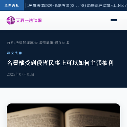
區-8/3(一) 現場免費法律諮詢~名額有限(❁´◡`❁) 請點此連結加入LINE
最新消息
首頁
›
法律知識庫
›
法律知識庫
›
婦女法律
婦女法律
名譽權受到侵害民事上可以如何主張權利
2025年07月01日