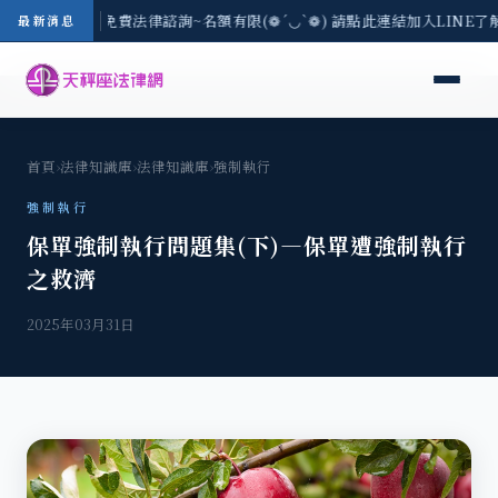
-8/3(一) 現場免費法律諮詢~名額有限(❁´◡`❁) 請點此連結加入LINE了
最新消息
首頁
›
法律知識庫
›
法律知識庫
›
強制執行
強制執行
保單強制執行問題集(下)—保單遭強制執行
之救濟
2025年03月31日