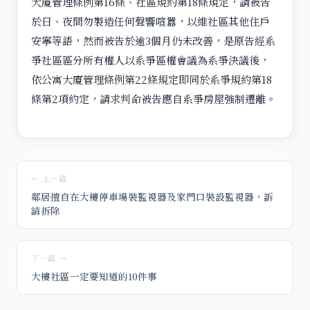
大廈管理條例第16條、社區規約第18條規定，請被告
於日、夜間勿製造任何聲響喧囂，以維社區其他住戶
安寧等語，然而被告於逾3個月仍未改善，是原告經系
爭社區區分所有權人以系爭區權會議為系爭決議後，
依公寓大廈管理條例第22條規定即同於系爭規約第18
條第2項約定，請求判命被告應自系爭房屋強制遷離。
← 上一篇
鄰居擅自在大樓停車場裝監視器及家門口裝設監視器，訴
請拆除
下一篇 →
大樓社區一定要知道的10件事