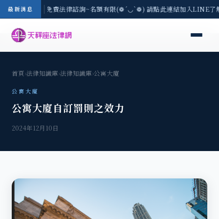
-8/3(一) 現場免費法律諮詢~名額有限(❁´◡`❁) 請點此連結加入LINE了
最新消息
首頁
›
法律知識庫
›
法律知識庫
›
公寓大廈
公寓大廈
公寓大廈自訂罰則之效力
2024年12月10日