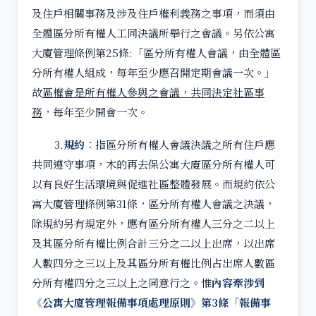
及住戶相關事務及涉及住戶權利義務之事項，而須由
全體區分所有權人工同決議所舉行之會議。另依公寓
大廈管理條例第25條:「區分所有權人會議，由全體區
分所有權人組成，每年至少應召開定期會議一次。」
故
區權會是所有權人參與之會議，共同決定社區事
務
，每年至少開會一次。
3.
規約
：指區分所有權人會議決議之所有住戶應
共同遵守事項，木的再去保公寓大廈區分所有權人可
以有良好生活環境與促進社區整體發展。而規約依公
寓大廈管理條例第31條，區分所有權人會議之決議，
除規約另有規定外，應有區分所有權人三分之二以上
及其區分所有權比例合計三分之二以上出席，以出席
人數四分之三以上及其區分所有權比例占出席人數區
分所有權四分之三以上之同意行之。惟
內容牽涉到
《公寓大廈管理報備事項處理原則》第
3
條「報備事