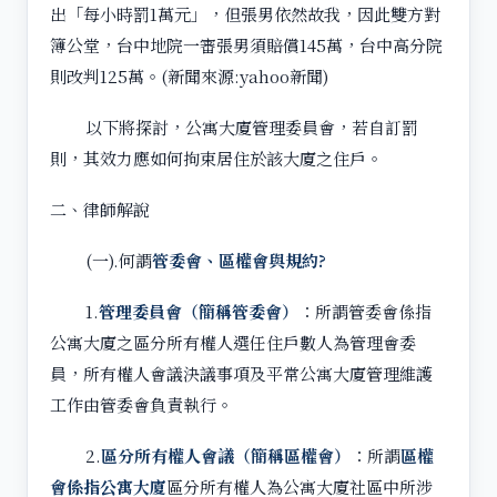
出「每小時罰1萬元」，但張男依然故我，因此雙方對
簿公堂，台中地院一審張男須賠償145萬，台中高分院
則改判125萬。(新聞來源:yahoo新聞)
以下將探討，公寓大廈管理委員會，若自訂罰
則，其效力應如何拘束居住於該大廈之住戶。
二、律師解說
(一).何謂
管委會、區權會與規約
?
1.
管理委員會（簡稱管委會）
：所謂管委會係指
公寓大廈之區分所有權人選任住戶數人為管理會委
員，所有權人會議決議事項及平常公寓大廈管理維護
工作由管委會負責執行。
2.
區分所有權人會議（簡稱區權會）
：所謂
區權
會係指公寓大廈
區分所有權人為公寓大廈社區中所涉