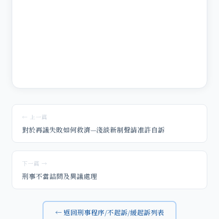
← 上一篇
對於再議失敗如何救濟—淺談新制聲請准許自訴
下一篇 →
刑事不當詰問及異議處理
← 返回刑事程序/不起訴/緩起訴列表