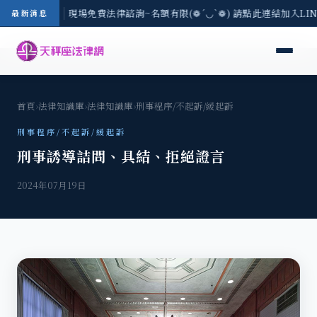
中地區-8/3(一) 現場免費法律諮詢~名額有限(❁´◡`❁) 請點此連結加入LI
最新消息
首頁
›
法律知識庫
›
法律知識庫
›
刑事程序/不起訴/緩起訴
刑事程序/不起訴/緩起訴
刑事誘導詰問、具結、拒絕證言
2024年07月19日