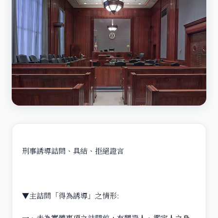
刑事誘導詰問、具結、拒絕證言
▼主詰問「得為誘導」之情形:
一、未為實體事項之詰問前，有關證人、鑑定人之身