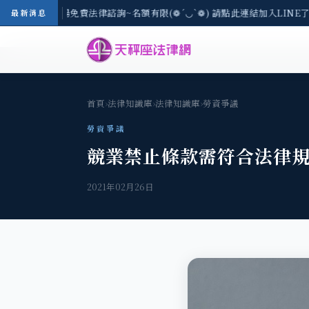
-8/3(一) 現場免費法律諮詢~名額有限(❁´◡`❁) 請點此連結加入LINE了
最新消息
首頁
›
法律知識庫
›
法律知識庫
›
勞資爭議
勞資爭議
競業禁止條款需符合法律
2021年02月26日