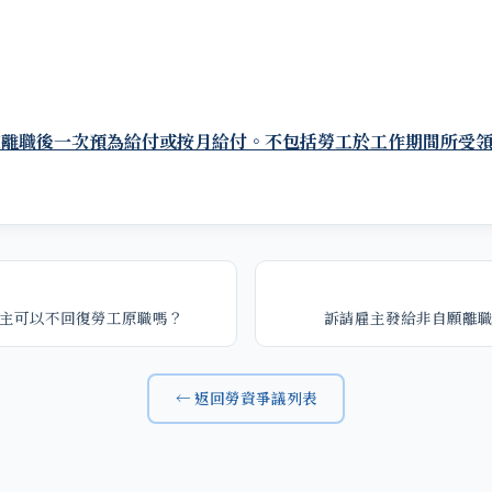
定離職後一次預為給付或按月給付。
不包括勞工於工作期間所受
主可以不回復勞工原職嗎？
訴請雇主發給非自願離
← 返回勞資爭議列表