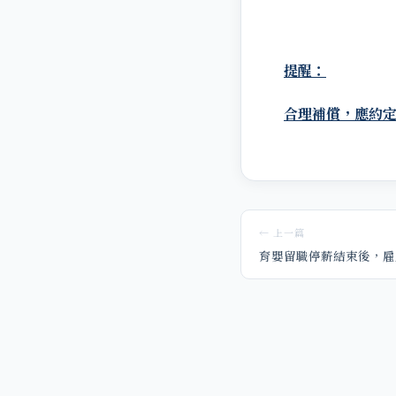
提醒：
合理補償，應約
← 上一篇
育嬰留職停薪結束後，雇