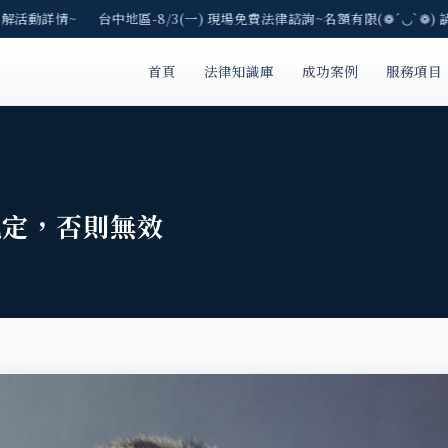
解活動詳情~ 台中地區-8/3(一) 現場免費法律諮詢~名額有限(❁´◡`❁) 
首頁
法律知識庫
成功案例
服務項目
規定，否則無效