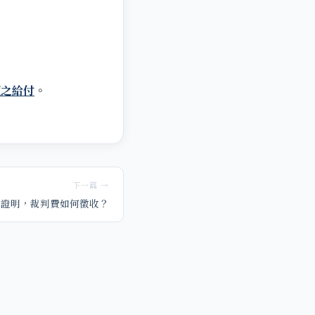
領之給付
。
下一篇 →
職證明，裁判費如何徵收？