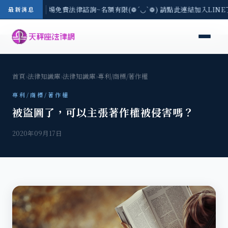
區-8/3(一) 現場免費法律諮詢~名額有限(❁´◡`❁) 請點此連結加入LIN
最新消息
首頁
›
法律知識庫
›
法律知識庫
›
專利/商標/著作權
專利/商標/著作權
被盜圖了，可以主張著作權被侵害嗎？
2020年09月17日