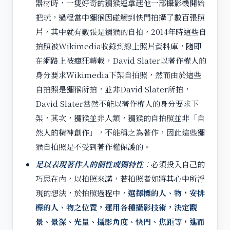
器材時，一隻好奇的獼猴逕拿起他一部攝影機開始
把玩，過程當中獼猴因碰觸到快門拍攝了數百張照
片，其中就有數張是獼猴的自拍，2014年時這些自
拍照被Wikimedia收錄到線上照片資料庫，隨即
在網路上被瘋狂轉載，David Slater以著作權人的
身分要求Wikimedia下架自拍照，然而由於這些
自拍照是獼猴所拍，並非David Slater所拍，
David Slater當然不能以著作權人的身分要求下
架，其次，獼猴並非人類，獼猴的自拍照並非「自
然人的精神創作」，不能稱之為著作，因此這些獼
猴自拍照是不受到著作權保護的。
足以表現著作人的個性或獨特性
：
必須投入自己的
巧思在內，以拍照來講，若拍照者如將其心中所浮
現的想法，於拍照過程中，
選擇標的人、物，安排
標的人、物之位置，運用各種攝影技術，決定觀
景、景深、光量、攝影角度、快門、焦距等，進而