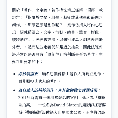
關於「著作」之定義，著作權法第三條第一項第一款
規定：「指屬於文學、科學、藝術或其他學術範圍之
創作」，那麼甚麼是創作呢？「創作係指人將內心思
想、情感藉語言、文字、符號、繪畫、聲音、影像、
肢體動作......等表現方法，以個別獨具之創意表現於
外者」，然而這些定義仍然是過於抽象，因此法院判
決時常以是否具有「原創性」來判斷是否為著作，主
要判斷要素如下：
非抄襲而來
：顧名思義係指由著作人所獨立創作，
而非照抄其他人的著作。
為自然人的精神創作，非其他動物之智慧成果
：
2011年時曾有一個相當著名的案例，稱之為「獼猴
自拍案」，一位名為David Slater的攝影師扛著要
價不斐的攝影設備深入印尼國家公園，正準備架設