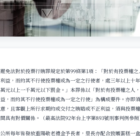
罷免法對於投票行賄罪規定於第99條第1項：「對於有投票權之
正利益，而約其不行使投票權或為一定之行使者，處三年以上十
百萬元以上一千萬元以下罰金。」本罪係以「對於有投票權之人
利益，而約其不行使投票權或為一定之行使」為構成要件。亦即
犯意，且客觀上所行求期約或交付之賄賂或不正利益，須與投票
間具有對價關係。（最高法院92年台上字第893號刑事判例參照
或公所每年皆發放重陽敬老禮金予長者，里長亦配合致贈蛋糕一