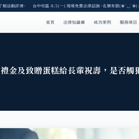
了解活動詳情~ 台中地區-8/3(一) 現場免費法律諮詢~名額有限(❁´◡`❁)
首頁
法律知識庫
成功案例
服務項目
節禮金及致贈蛋糕給長輩祝壽，是否觸