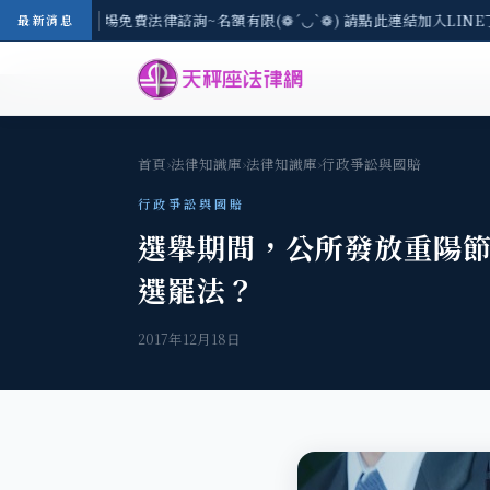
區-8/3(一) 現場免費法律諮詢~名額有限(❁´◡`❁) 請點此連結加入LINE
最新消息
首頁
›
法律知識庫
›
法律知識庫
›
行政爭訟與國賠
行政爭訟與國賠
選舉期間，公所發放重陽
選罷法？
2017年12月18日