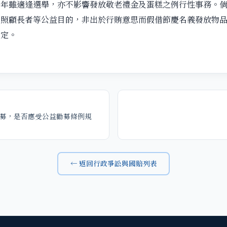
今年雖適逢選舉，亦不影響發放敬老禮金及蛋糕之例行性事務。
、照顧長者等公益目的，非出於行賄意思而假借節慶名義發放物
規定。
募，是否應受公益勸募條例規
← 返回行政爭訟與國賠列表