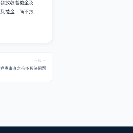
倘發放敬老禮金及
品及禮金，尚不致
下一篇 →
違憲審查之抗多數決問題