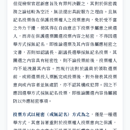
但從檢察官起訴意旨及有罪判決觀之，其對於保密義
務之論述較為空泛，無法提出具說服力之理由。且無
記名投票係在保護投票權人之投票意向，免於受不當
之外力干擾，使其得在自由意志下投票予屬意之候選
人，而非在保護選票圈選投票內容之秘密，不得因選
舉方式採無記名，即推論選票及其內容係屬應秘密之
文書，否則如認議長、副議長選舉採無記名投票，其
圈選之內容具有秘密性，則不論投票前後，投票權人
均不能洩漏其內容。然現行法對於議員於領取選票
前，或將選票投入票匭完成投票後，對外發表其投票
意向或內容者並無處罰，亦不認其構成犯罪。因之不
應因選舉方式採無記名投票，即推論圈選內容係屬國
防以外應秘密事項。
投票方式以秘密（或無記名）方式為之
，僅是一種選
舉方式，其意旨著重對於投票權人投票意向之保護，