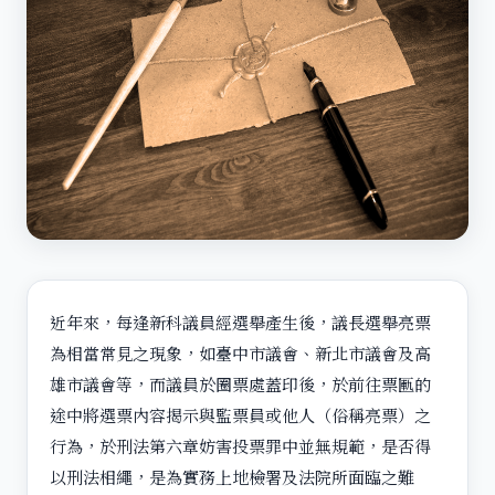
近年來，每逢新科議員經選舉產生後，議長選舉亮票
為相當常見之現象，如臺中市議會、新北市議會及高
雄市議會等，而議員於圈票處蓋印後，於前往票匭的
途中將選票內容揭示與監票員或他人（俗稱亮票）之
行為，於刑法第六章妨害投票罪中並無規範，是否得
以刑法相繩，是為實務上地檢署及法院所面臨之難