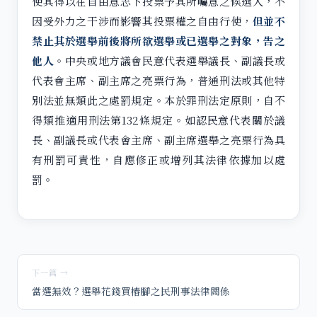
使其得以在自由意志下投票予其所囑意之候選人，不
因受外力之干涉而影響其投票權之自由行使，
但並不
禁止其於選舉前後將所欲選舉或已選舉之對象，告之
他人
。中央或地方議會民意代表選舉議長、副議長或
代表會主席、副主席之亮票行為，普通刑法或其他特
別法並無類此之處罰規定。本於罪刑法定原則，自不
得類推適用刑法第132條規定。如認民意代表關於議
長、副議長或代表會主席、副主席選舉之亮票行為具
有刑罰可責性，自應修正或增列其法律依據加以處
罰。
下一篇 →
當選無效？選舉花錢買樁腳之民刑事法律關係