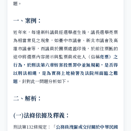
題。
一、案例：
近年來，每逢新科議員經選舉產生後，議長選舉亮票
為相當常見之現象，如臺中市議會、新北市議會及高
雄市議會等，而議員於圈票處蓋印後，於前往票匭的
途中將選票內容揭示與監票員或他人（俗稱
亮票）之
行為，於刑法第六章妨害投票罪中並無規範，是否得
以刑法相繩，是為實務上地檢署及法院所面臨之難
題
，針對此一問題分析如下。
二、解析：
(一)法條依據及釋義：
刑法第132條規定：「
公務員洩漏或交付關於中華民國