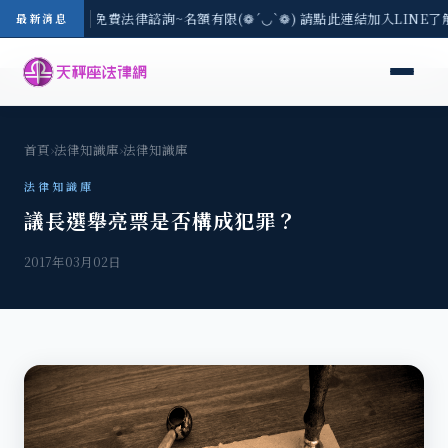
-8/3(一) 現場免費法律諮詢~名額有限(❁´◡`❁) 請點此連結加入LINE了
最新消息
首頁
›
法律知識庫
›
法律知識庫
法律知識庫
議長選舉亮票是否構成犯罪？
2017年03月02日