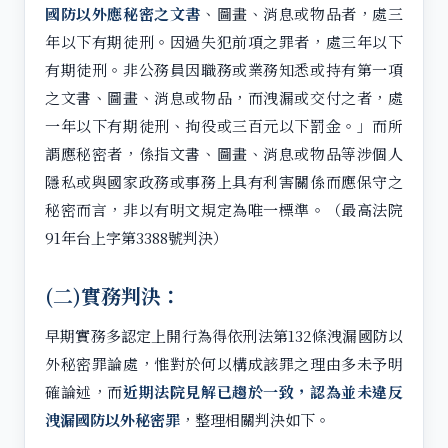
國防以外應秘密之文書
、圖畫、消息或物品者，處三
年以下有期徒刑。因過失犯前項之罪者，處三年以下
有期徒刑。非公務員因職務或業務知悉或持有第一項
之文書、圖畫、消息或物品，而洩漏或交付之者，處
一年以下有期徒刑、拘役或三百元以下罰金。」而所
謂應秘密者，係指文書、圖畫、消息或物品等涉個人
隱私或與國家政務或事務上具有利害關係而應保守之
秘密而言，非以有明文規定為唯一標準。（最高法院
91年台上字第3388號判決）
(二)實務判決：
早期實務多認定上開行為得依刑法第132條洩漏國防以
外秘密罪論處，惟對於何以構成該罪之理由多未予明
確論述，而
近期法院見解已趨於一致，認為並未違反
洩漏國防以外秘密罪
，整理相關判決如下。