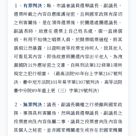
１、
有罪判決：
縣、市議會議員選舉議長、副議長，
選票所載之內容自應維護祕密，且與國家政務有深切
之利害關係，是在領得選票後，於圈選處圈選議長、
副議長時，故意在選票上自己姓名處，摺一直線摺
痕，利用不知情之唱票人員，於開票唱票過程，將其
摺痕公然暴露，以證明彼等投票支持何人，致其他人
可看見其內容，即係故意將圈選內容出示他人，為洩
漏國防以外應祕密之文書，自與刑法第132條第1項所
規定之犯行相當。（最高法院90年台上字第2167號判
決、臺中地方法院101年易字第1307號判決、高等法院
臺中分院89年重上更（三）字第29號判決）
２、
無罪判決：
議長、副議長職權之行使雖與國家政
務、事務具利害關係，然與議員選舉議長、副議長之
投票意向及內容係屬二事，議員之投票意向及內容係
其個人之秘密，並非國家機關產生或存在於國家機關