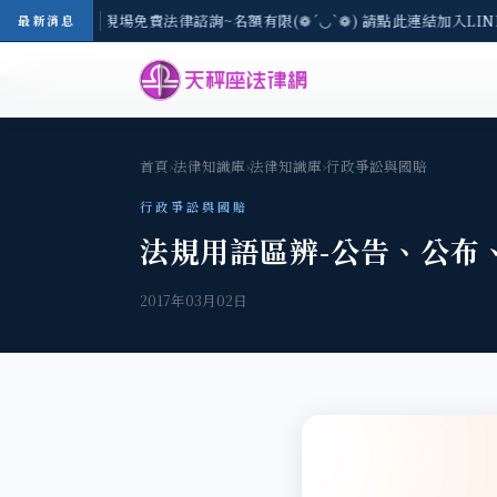
地區-8/3(一) 現場免費法律諮詢~名額有限(❁´◡`❁) 請點此連結加入LIN
最新消息
首頁
›
法律知識庫
›
法律知識庫
›
行政爭訟與國賠
行政爭訟與國賠
法規用語區辨-公告、公布
2017年03月02日