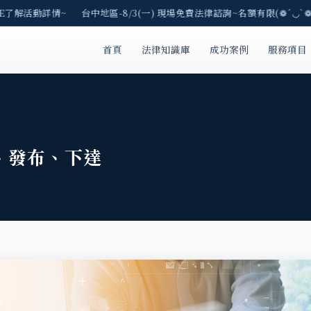
E了解活動詳情~ 台中地區-8/3(一) 現場免費法律諮詢~名額有限(❁´◡`❁
首頁
法律知識庫
成功案例
服務項目
、發布、下達