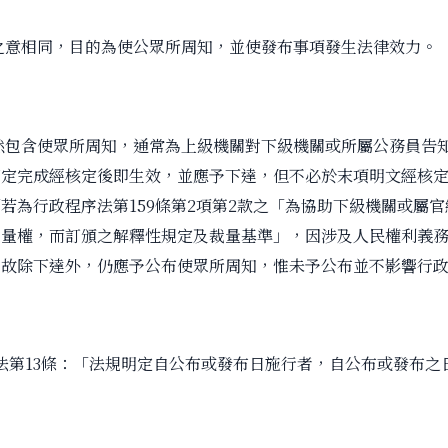
相同，目的為使公眾所周知，並使發布事項發生法律效力。
含使眾所周知，通常為上級機關對下級機關或所屬公務員告知
訂定完成經核定後即生效，並應予下達，但不必於末項明文經核
若為行政程序法第159條第2項第2款之「為協助下級機關或屬
裁量權，而訂頒之解釋性規定及裁量基準」，因涉及人民權利義
，故除下達外，仍應予公布使眾所周知，惟未予公布並不影響行
法第13條：「法規明定自公布或發布日施行者，自公布或發布之