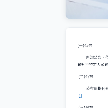
(一)公告
所謂公告，依公
關對不特定大眾
(二)公布
公布係指刊登於
[1]
(三)發布