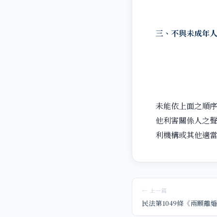
三、不與未成年
未能依上面之順
他利害關係人之
利機構或其他適
← 上一篇
民法第1049條《兩願離