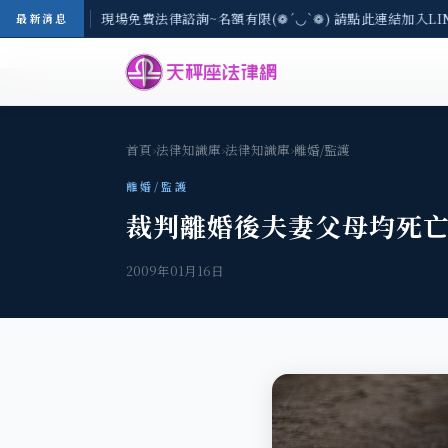
地區-8/3(一) 現場免費法律諮詢~名額有限(❁´◡`❁) 請點此連結加入LI
最新消息
首頁
›
法律知識庫
›
法律知識庫
›
離婚/監護
離婚/監護
裁判離婚後夫妻父母均死
2009年01月16日