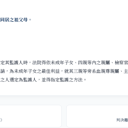
人同居之祖父母。
序定其監護人時，法院得依未成年子女、四親等內之親屬、檢察
聲請，為未成年子女之最佳利益，就其三親等旁系血親尊親屬、
當之人選定為監護人，並得指定監護之方法。
婚》
判決