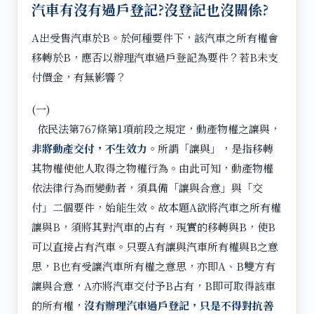
汽車有沒有過戶登記?沒登記也沒關係?
A出受售汽車於B。於何種要件下，該汽車之所有權會
移轉於B，應否以辦理汽車過戶登記為要件？若B未支
付價金，有無影響？
(一)
依民法第767條第1項前段之規定，動產物權之讓與，
非將動產交付，不生效力
。所謂「讓與」，是指移轉
其物權使他人取得之物權行為。由此可知，動產物權
依法律行為而變動者，須具備「讓與合意」與「交
付」二個要件，始能生效。故本題A欲將汽車之所有權
讓與B，須將其對汽車的占有，現實的移轉與B，使B
可以直接占有汽車。只要A有讓與汽車所有權與B之意
思，B也有受讓汽車所有權之意思，亦即A、B雙方有
讓與合意，A亦將汽車交付予B占有，B即可取得該車
的所有權，
沒有辦理汽車過戶登記，只是不得對抗善