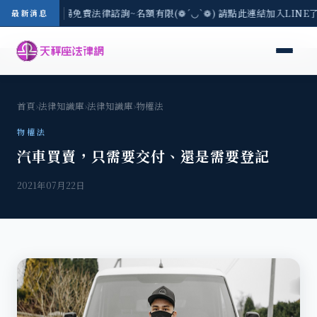
區-8/3(一) 現場免費法律諮詢~名額有限(❁´◡`❁) 請點此連結加入LIN
最新消息
首頁
›
法律知識庫
›
法律知識庫
›
物權法
物權法
汽車買賣，只需要交付、還是需要登記
2021年07月22日