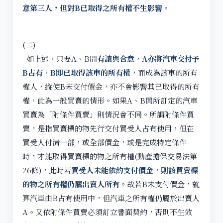
意第三人，但對B已取得之所有權不生影響
。
(二)
如上述，只要A、B間
有讓與合意
，
A亦將汽車交付予
B占有
，
B即已取得該車的所有權
，而成為該車的所有
權人，縱使B未交付價金，亦不會影響其已取得的所有
權，此為一般買賣的情形。如果A、B間所訂定的汽車
買賣為「附條件買賣」則情況會不同。所謂附條件買
賣，是指買賣標的物先行交付買受人占有使用，但在
買受人付清一部，或全部價金，或是完成特定條件
時，才能取得買賣標的物之所有權(動產擔保交易法第
26條)，此時若
買受人未能依約支付價金
，
則該買賣標
的物之所有權仍屬出賣人所有
。故若B未支付價金，就
算汽車由B占有使用中，但汽車之所有權仍屬於出賣人
A。又依附條件買賣必須訂立書面契約，否則不生效