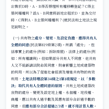
出售於D時，A、B得否辦理所有權移轉登記？C得主
張何種權利？設A、B同意將該地出租於D，並為交付
時，C得對A、B主張何種權利？(就民法和土地法之規
定說明之。
(一) 共有物之
處分、變更、及設定負擔
，
應得共有人
全體的同意
(民法第819條第2項)。所謂「處分」，包
括事實上的處分(例如：拆除房屋)、法律上的處分(例
如：所有權讓與)。但如果部分共有人不同意，他共有
人又不能訴請法院命其同意，則會影響土地或建築物
的利用，所以為了促進社會經濟及增進共有物的有效
利用，
土地法特增設第34條之1第1項規定
，
以「多數
決」取代共有人全體同意的原則
，共有土地或建築改
良物的處分、變更及設定地上權、永佃權、地役權、
典權，應以共有人過半數及其應有部分合計過半數的
同意，但
應有部分合計超過2/3者，就不用計算人數
。