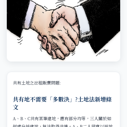
共有土地之出租販賣問題:
共有地不需要「多數決」?土地法新增條
文
A、B、C共有某筆建地，應有部分均等，三人關於如
何處分該建地，無法取得共識。A、B二人同意以該地