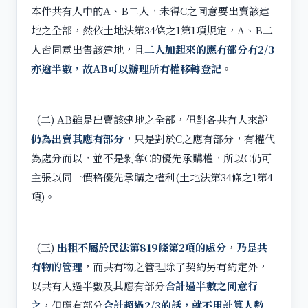
本件共有人中的A、B二人，未得C之同意要出賣該建
地之全部，然依土地法第34條之1第1項規定，A、B二
人皆同意出售該建地，且
二人加起來的應有部分有2/3
亦逾半數，故AB可以辦理所有權移轉登記
。
(二) AB雖是出賣該建地之全部，但對各共有人來說
仍為出賣其應有部分
，只是對於C之應有部分，有權代
為處分而以，並不是剝奪C的優先承購權，所以C仍可
主張以同一價格優先承購之權利(土地法第34條之1第4
項)。
(三)
出租不屬於民法第819條第2項的處分
，
乃是共
有物的管理
，而共有物之管理除了契約另有約定外，
以共有人過半數及其應有部分
合計過半數之同意行
之
，但應有部分
合計超過2/3的話，就不用計算人數