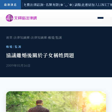
-8/3(一) 現場免費法律諮詢~名額有限(❁´◡`❁) 請點此連結加入LINE
最新消息
首頁
›
法律知識庫
›
法律知識庫
›
離婚/監護
離婚/監護
協議離婚後關於子女稱姓問題
2009年01月16日