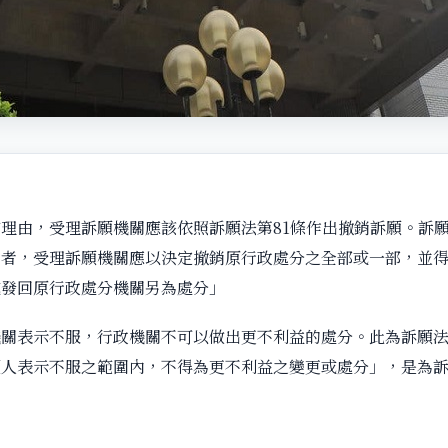
理由，受理訴願機關應該依照訴願法第81條作出撤銷訴願。訴願
由者，受理訴願機關應以決定撤銷原行政處分之全部或一部，並
或發回原行政處分機關另為處分」
關表示不服，行政機關不可以做出更不利益的處分。此為訴願法第
願人表示不服之範圍內，不得為更不利益之變更或處分」，是為