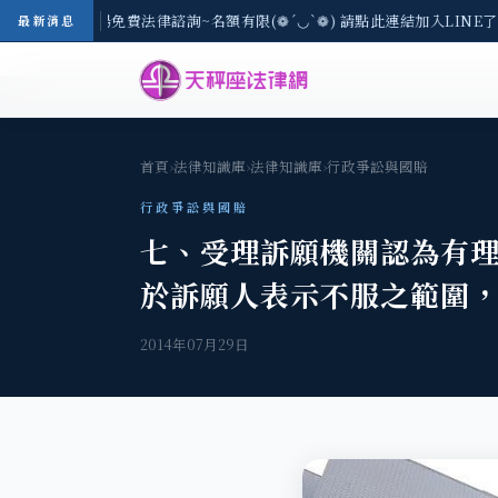
-8/3(一) 現場免費法律諮詢~名額有限(❁´◡`❁) 請點此連結加入LINE
最新消息
首頁
›
法律知識庫
›
法律知識庫
›
行政爭訟與國賠
行政爭訟與國賠
七、受理訴願機關認為有
於訴願人表示不服之範圍，
2014年07月29日