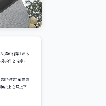
法第81條第1項本
得視事件之情節，
82條第1項但書
訴願法上之禁止不