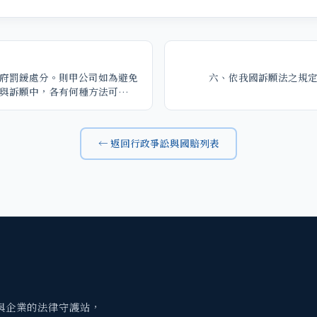
府罰鍰處分。則甲公司如為避免
六、依我國訴願法之規
與訴願中，各有何種方法可以請
根據何在？
← 返回行政爭訟與國賠列表
與企業的法律守護站，