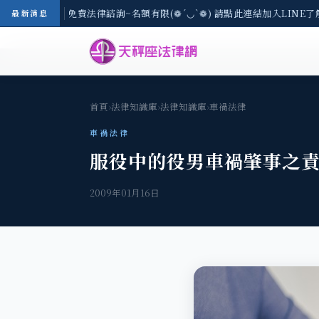
8/3(一) 現場免費法律諮詢~名額有限(❁´◡`❁) 請點此連結加入LINE了
最新消息
首頁
›
法律知識庫
›
法律知識庫
›
車禍法律
車禍法律
服役中的役男車禍肇事之
2009年01月16日