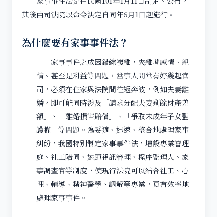
家事事件法是在民國101年1月11日制定、公布，
其後由司法院以命令決定自同年6月1日起施行。
為什麼要有家事事件法？
家事事件之成因錯綜複雜，夾雜著感情、親
情、甚至是利益等問題，當事人間常有好幾起官
司，必須在住家與法院間往返奔波，例如夫妻離
婚，即可能同時涉及「請求分配夫妻剩餘財產差
額」、「離婚損害賠償」、「爭取未成年子女監
護權」等問題。為妥適、迅速、整合地處理家事
糾紛，我國特別制定家事事件法，增設專業審理
庭、社工陪同、遠距視訊審理、程序監理人、家
事調查官等制度，使現行法院可以結合社工、心
理、輔導、精神醫學、調解等專業，更有效率地
處理家事事件。