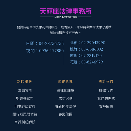
提供各種生活法律及律師服務，成為個人、家庭與企業的法律守護站，
讓法律服務沒有死角。
北部：02-29043998
日間：04-23756755
桃竹：03-6586032
夜間：0936-177880
南部：07-2819120
花蓮：03-8246979
熱門服務
法律資源
關於我們
離婚官司
法律知識庫
聯絡我們
監護權官司
成功案例
我們的團隊
刑事訴訟官司
看新聞學法律
客戶回饋
銀行或民間債務
存證信函
車禍糾紛訴訟