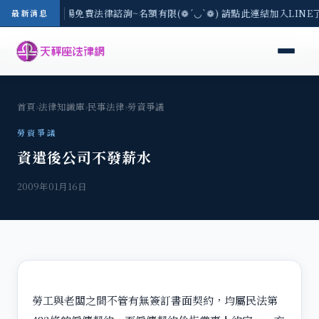
區-8/3(一) 現場免費法律諮詢~名額有限(❁´◡`❁) 請點此連結加入LIN
最新消息
首頁
›
法律知識庫
›
民事法律
›
勞資爭議
勞資爭議
資遣後公司不發薪水
2009年01月16日
勞工與老闆之間不管有無簽訂書面契約，均屬民法第