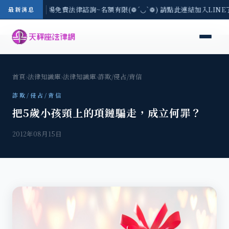
區-8/3(一) 現場免費法律諮詢~名額有限(❁´◡`❁) 請點此連結加入LIN
最新消息
首頁
›
法律知識庫
›
法律知識庫
›
詐欺/侵占/背信
詐欺/侵占/背信
把5歲小孩頸上的項鏈騙走，成立何罪？
2012年08月15日