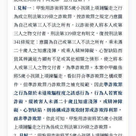
1.
見解一
：甲施用詐術將某5歲小孩頸上項鏈騙走之行
為成立刑法第339條之詐欺罪，按詐欺罪之規定乃意圖
為自己或第三人不法之所有，以詐術使人將本人或第
三人之物交付者，刑法第339條定有明文，復按刑法第
341條規定：意圖為自己或第三人不法之所有，乘未滿
二十歲人之知慮淺薄，或乘人精神障礙、心智缺陷而
致其辨識能力顯有不足或其他相類之情形，使之將本
人或第三人之物交付者，為準詐欺罪。本案中甲雖係
將5歲小孩頸上項鍊騙走，看似符合準詐欺罪之構成要
件，但準詐欺罪乃詐欺罪之補充規範，因此
準詐欺罪
之行為限於未達欺騙程度之誘惑行為，行為人若實施
詐術，縱被害人未滿二十歲且知慮淺薄，或精神障
礙、心智缺陷，則係構成詐欺取財罪或詐欺得利罪，
而非準詐欺罪
，依此可知，甲施用詐術將某5歲小孩頸
上項鏈騙走之行為係成立刑法第339條之詐欺罪。
2.
見解二
：甲施用詐術將某5歲小孩頸上項鏈騙走之行