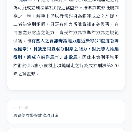
為可能成立刑法第320條之竊盜罪。按準詐欺罪既屬詐
欺之ㄧ種，解釋上仍以行使詐術為犯罪成立之前提，
二者法定刑相同，只要有能力辨識資訊正確與否，有
同意處分財產之能力，皆受詐欺罪或準詐欺罪之規範
保護。惟
有些人之資訊辨識能力趨近於零(如重度智障
或稚童)，且缺乏同意處分財產之能力，對此等人欺騙
得財，應成立竊盜罪而非詐欺罪
，因此本案例甲施用
詐術將某5歲小孩頸上項鏈騙走之行為成立刑法第320
條之竊盜罪。
← 上一篇
假冒便衣警察詐欺取財案