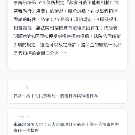
事訴訟法第 523 條所規定「非有日後不能強制執行或
甚難執行之虞者」的情形。關於這點，在提出假扣押
聲請的時候，依第 526 條第 1 項的規定，A應該提出
相當證據，讓法院相信確實有這種原因存在；或是表
明願意對B因假扣押受到損害提供擔保，法院依同條第
2 項的規定，還是可以裁定准許。擔保金的數額一般都
是假扣押的金額三分之一。
← 上一篇
日常生活中的民事契約，債權行為與物權行為
下一篇 →
車禍求償懶人包：五大賠償項目＋過失比例＋公司車連帶
責任一次整理