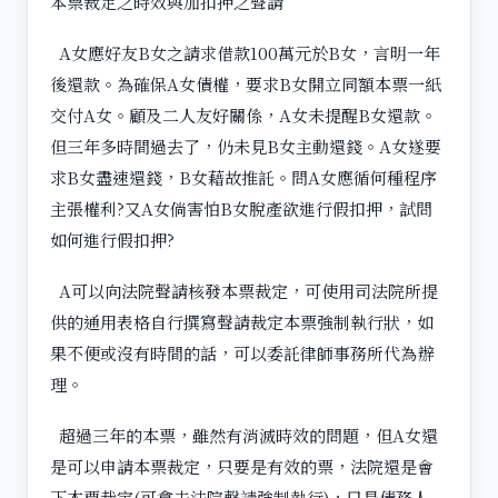
本票裁定之時效與加扣押之聲請
A女應好友B女之請求借款100萬元於B女，言明一年
後還款。為確保A女債權，要求B女開立同額本票一紙
交付A女。顧及二人友好關係，A女未提醒B女還款。
但三年多時間過去了，仍未見B女主動還錢。A女遂要
求B女盡速還錢，B女藉故推託。問A女應循何種程序
主張權利?又A女倘害怕B女脫產欲進行假扣押，試問
如何進行假扣押?
A可以向法院聲請核發本票裁定，可使用司法院所提
供的通用表格自行撰寫聲請裁定本票強制執行狀，如
果不便或沒有時間的話，可以委託律師事務所代為辦
理。
超過三年的本票，雖然有消滅時效的問題，但A女還
是可以申請本票裁定，只要是有效的票，法院還是會
下本票裁定(可拿去法院聲請強制執行)，只是債務人