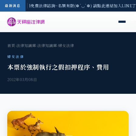
區-8/3(一) 現場免費法律諮詢~名額有限(❁´◡`❁) 請點此連結加入LINE
最新消息
首頁
›
法律知識庫
›
法律知識庫
›
婦女法律
婦女法律
本票於強制執行之假扣押程序、費用
2012年03月08日