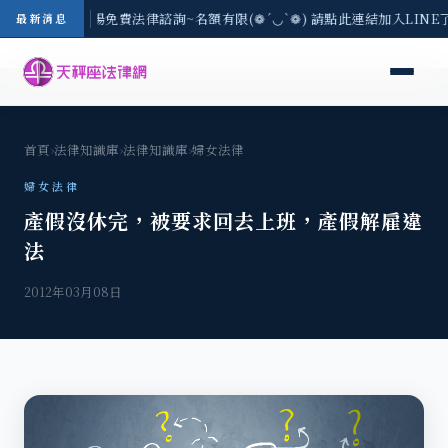
區-8/3(一) 現場免費法律諮詢~名額有限(❁´◡`❁) 請點此連結加入LIN
最新消息
首頁
›
法律知識庫
›
法律知識庫
›
婦女法律
婦女法律
產假沒休完，被要求回去上班，產假解雇違
法
2012年03月08日