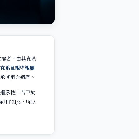
承權者，由其直系
之直系血親卑親屬
繼承其祖之遺產。
失繼承權，若甲於
甲的1/3，所以