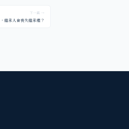
下一篇 →
下，繼承人會喪失繼承權？