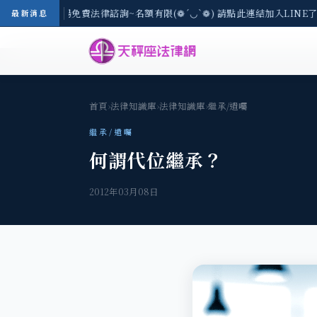
-8/3(一) 現場免費法律諮詢~名額有限(❁´◡`❁) 請點此連結加入LINE
最新消息
首頁
›
法律知識庫
›
法律知識庫
›
繼承/遺囑
繼承/遺囑
何謂代位繼承？
2012年03月08日