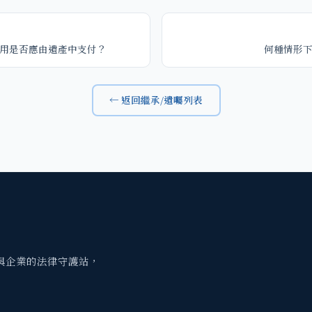
用是否應由遺產中支付？
何種情形
← 返回繼承/遺囑列表
與企業的法律守護站，