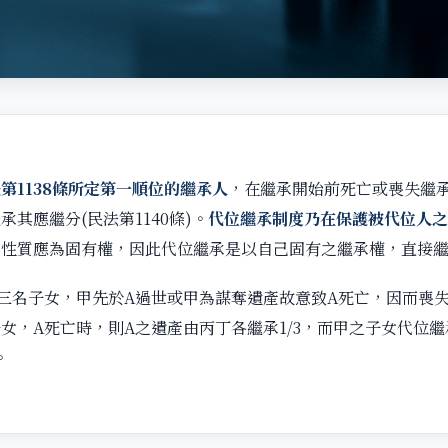
第1138條所定第一順位的繼承人
，在繼承開始前死亡或喪失繼
其應繼分(民法第1140條)。
代位繼承制度乃在保護被代位人
其性質應為固有權，因此代位繼承是以自己固有之繼承權，直接
三名子女，甲先於A過世或甲為謀奪遺產故意致A死亡，因而喪
女，A死亡時，則A之遺產由丙丁各繼承1/3，而甲之子女代位繼承
。