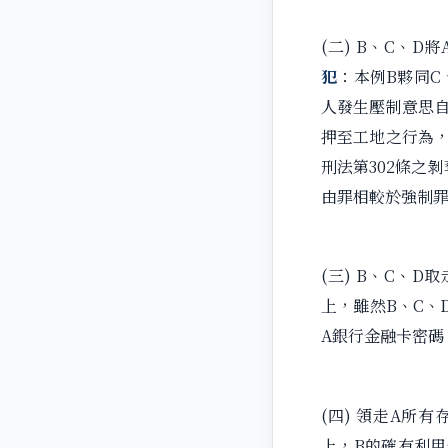
(二) B、C、
犯
：本例B夥同C
人發生壓制意思自
押至工地之行為，
刑法第302條之
由罪相較於強制
(三) B、C、
上，雖然B、C、
A銀行金融卡密碼
(四) 領走A所
上，B的確有利