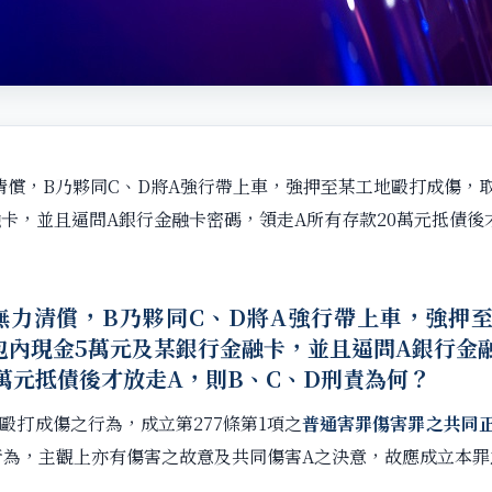
清償，B乃夥同C、D將A強行帶上車，強押至某工地毆打成傷，取
卡，並且逼問A銀行金融卡密碼，領走A所有存款20萬元抵債後
無力清償，B乃夥同C、D將A強行帶上車，強押
包內現金5萬元及某銀行金融卡，並且逼問A銀行金
0萬元抵債後才放走A，則B、C、D刑責為何？
將A毆打成傷之行為，成立第277條第1項之
普通害罪傷害罪之共同
行為，主觀上亦有傷害之故意及共同傷害A之決意，故應成立本