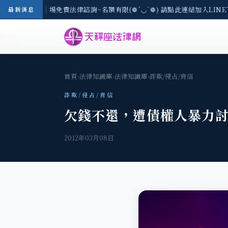
區-8/3(一) 現場免費法律諮詢~名額有限(❁´◡`❁) 請點此連結加入LINE
最新消息
首頁
›
法律知識庫
›
法律知識庫
›
詐欺/侵占/背信
詐欺/侵占/背信
欠錢不還，遭債權人暴力
2012年03月08日