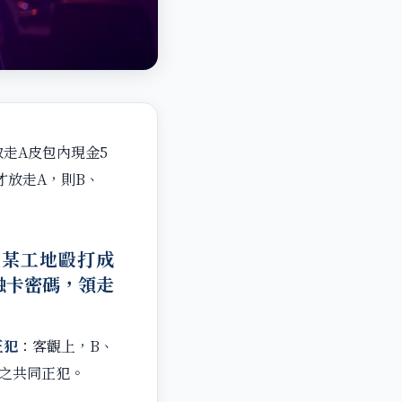
走A皮包內現金5
才放走A，則B、
至某工地毆打成
融卡密碼，領走
正犯
：客觀上，B、
罪之共同正犯。