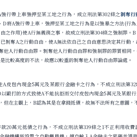
D將A強行帶上車強押至某工地之行為，成立刑法第302條之
剝奪行
、D將A強行帶上車，強押至某工地之行為是以強暴之方法(行
由之作用)使A行無義務之事，故成立刑法第304條之強制罪。B
已剝奪A之行動自由，使A無法依自己之自由意思決定其行動，
剝奪他人行動自由罪。剝奪他人行動自由罪和強制罪的罪質相同
罪是比較高度的不法，故應以較重的剝奪他人行動自由罪論處。
D取走A皮包內現金5萬元及某銀行金融卡之行為，不成立刑法第32
D以毆打的方式致使A不能抗拒而交付皮包內現金5萬元及某銀
，但在主觀上，B認為其是在拿錢抵債，故無不法所有之意圖，
有存款20萬元抵債之行為，不成立刑法第339條之1不正利用收
用金融機構所設置之自動櫃員機，擅自輸入A金融卡之密碼並領款