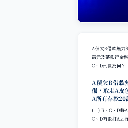
A積欠B借款無力
萬元及某銀行金融
C、D刑責為何？
A積欠B借款
傷，取走A皮
A所有存款2
(一) B、C、D
C、D有毆打A之