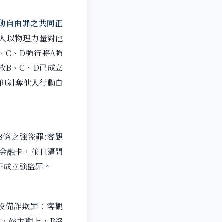
動自由罪之共同正
為人以物理力量對他
、C、D強行將A強
故B、C、D已成立
，但剝奪他人行動自
8條之強盜罪:客觀
行金融卡，並且逼問
不成立強盜罪。
費設備詐欺罪：客觀
，然主觀上，B沒